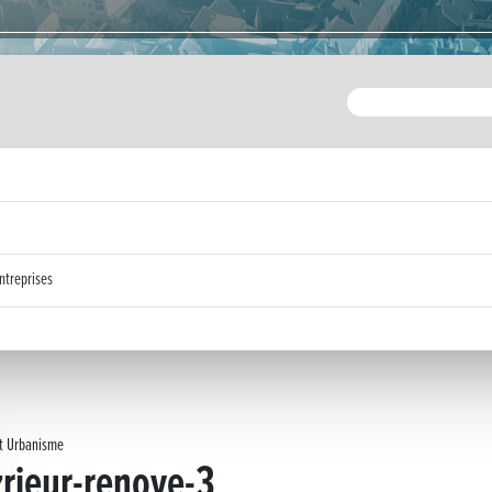
ntreprises
et Urbanisme
zrieur-renove-3