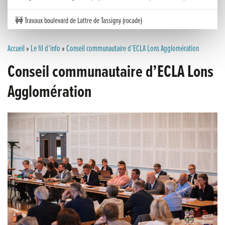
🚧 Travaux boulevard de Lattre de Tassigny (rocade)
Inauguration nouvelle station d’épuration (STEP) de Trenal
Accueil
»
Le fil d’info
»
Conseil communautaire d’ECLA Lons Agglomération
Conseil communautaire d’ECLA Lons
Festival des solutions écologiques 2026
Agglomération
Meilleurs voeux 2026
« France, une histoire d’amour », l’avant-première au Cinéma 4C !
Les Saisons Baroques du Jura 2025
Journée nationale de la Résistance
Dernier coup de pédale pour la Cyclosportive
Cyclosportive de La Vache qui rit : édition 2025