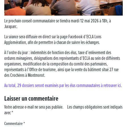
Musique dans la rue !
Retour sur la 5e édition du Tournoi Foot Civisme
Le prochain conseil communautaire se tiendra mardi 12 mai 2026 à 18h, à
Juraparc.
Carton plein pour la Jog’in Music
La séance sera diffusée en direct sur la page Facebook d’ECLA Lons
Agglomération, afin de permettre à chacun de suivre les échanges.
Victoire pour Lons-le-Saunier !
À l’ordre du jour : indemnités de fonction des élus, taxe d’enlèvement des
ordures ménagères, désignations des représentants d’ECLA au sein de différents
Lutter contre la prolifération du moustique tigre sur le territoire d’ECLA
organismes, modification de la composition du comité des partenaires,
représentants à l’Office de tourisme, ainsi que la vente du bâtiment situé 27 rue
Une belle journée de découverte pour les élèves de Poligny !
des Crochères à Montmorot.
Au total, 29 dossiers seront examinés par les élus communautaires à retrouver ici
.
Nouvelle signalétique rue Pasteur pour la Médiathèque Cinéma 4C
Laisser un commentaire
Summer Camp NBA Basketball School à Lons-le-Saunier !
Votre adresse e-mail ne sera pas publiée.
Les champs obligatoires sont indiqués
avec
*
🇫🇷✨ Cérémonie de la Victoire du 8 mai
Commentaire
*