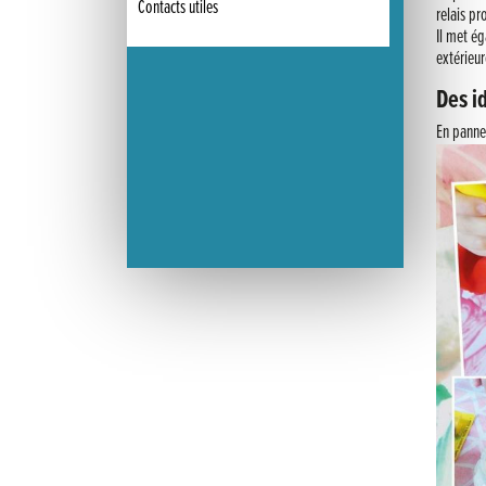
Contacts utiles
relais pr
Il met é
extérieur
Des id
En panne 