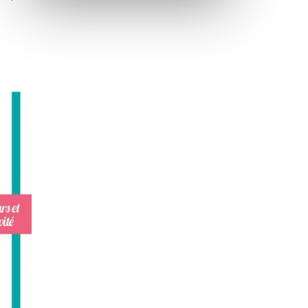
Inauguration nouvelle station d’épuration (STEP) de
Trenal
Festival des solutions écologiques 2026
Meilleurs voeux 2026
« France, une histoire d’amour », l’avant-première
au Cinéma 4C !
Les Saisons Baroques du Jura 2025
Journée nationale de la Résistance
Dernier coup de pédale pour la Cyclosportive
Cyclosportive de La Vache qui rit : édition 2025
Musique dans la rue !