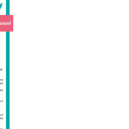
Festival !
Concours Hippique de Saut d’Obstacles
Une visite pleine de saveurs à La Ferme du Coq
Bressan à Courlaoux !
Un week-end placé sous le signe du souvenir et de
l’émotion
Le Carnavélo 2025 a illuminé Lons-le-Saunier !
Travaux de raccordement de la nouvelle conduite
d’eau à Lons-le-Saunier
La passerelle de la Guiche du Parc des Bains a été
inaugurée
Retour sur le Championnat Régional BFC de Para
VTT Adapté