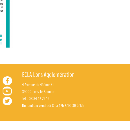
ECLA Lons Agglomération
4 Avenue du 44ème RI
39000 Lons-le-Saunier
Tél : 03 84 47 29 16
Du lundi au vendredi 8h à 12h & 13h30 à 17h