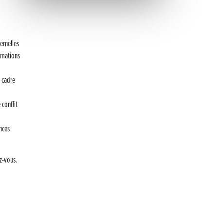
Inauguration nouvelle station d’épuration (STEP) de
Trenal
Festival des solutions écologiques 2026
ernelles
ormations
Meilleurs voeux 2026
« France, une histoire d’amour », l’avant-première
e cadre
au Cinéma 4C !
 conflit
Les Saisons Baroques du Jura 2025
Journée nationale de la Résistance
nces
Dernier coup de pédale pour la Cyclosportive
ez-vous.
Cyclosportive de La Vache qui rit : édition 2025
Musique dans la rue !