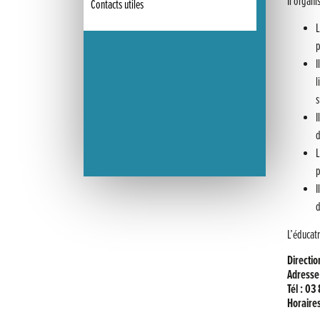
Il organi
Contacts utiles
L
p
I
l
s
I
d
L
p
I
d
L’éducatr
Directio
Adresse 
Tél : 03
Horaires