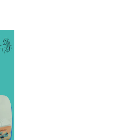
Retour sur la 5e édition du Tournoi Foot Civisme
Carton plein pour la Jog’in Music
Victoire pour Lons-le-Saunier !
Lutter contre la prolifération du moustique tigre sur
le territoire d’ECLA
Une belle journée de découverte pour les élèves de
Poligny !
Nouvelle signalétique rue Pasteur pour la
Médiathèque Cinéma 4C
Summer Camp NBA Basketball School à Lons-le-
Saunier !
🇫🇷✨ Cérémonie de la Victoire du 8 mai
🧗‍♂️ Open d’escalade
BOCA no BECO pour le lancement du Couleurs Jazz