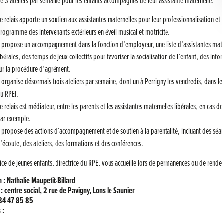
se 3 ateliers par semaine pour les enfants accompagnés de leur assistante maternelle.
e relais apporte un soutien aux assistantes maternelles pour leur professionnalisation et
rogramme des intervenants extérieurs en éveil musical et motricité.
l propose un accompagnement dans la fonction d’employeur, une liste d’assistantes mat
ibérales, des temps de jeux collectifs pour favoriser la socialisation de l’enfant, des inf
ur la procédure d’agrément.
l organise désormais trois ateliers par semaine, dont un à Perrigny les vendredis, dans l
u RPEI.
e relais est médiateur, entre les parents et les assistantes maternelles libérales, en cas de
ar exemple.
l propose des actions d’accompagnement et de soutien à la parentalité, incluant des séa
’écoute, des ateliers, des formations et des conférences.
ice de jeunes enfants, directrice du RPE, vous accueille lors de permanences ou de rend
n : Nathalie Maupetit-Billard
: centre social, 2 rue de Pavigny, Lons le Saunier
 84 47 85 85
 :