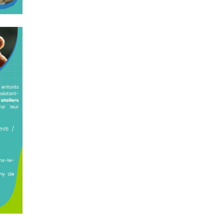
Festival !
Concours Hippique de Saut d’Obstacles
Une visite pleine de saveurs à La Ferme du Coq
Bressan à Courlaoux !
Un week-end placé sous le signe du souvenir et de
l’émotion
Le Carnavélo 2025 a illuminé Lons-le-Saunier !
Travaux de raccordement de la nouvelle conduite
d’eau à Lons-le-Saunier
La passerelle de la Guiche du Parc des Bains a été
inaugurée
Retour sur le Championnat Régional BFC de Para
VTT Adapté