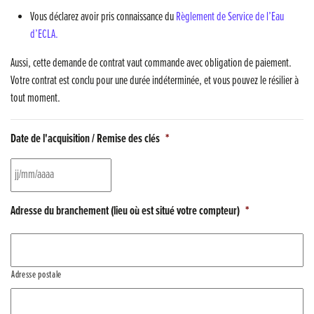
Vous déclarez avoir pris connaissance du
Règlement de Service de l’Eau
Musique dans la rue !
d’ECLA.
Retour sur la 5e édition du Tournoi Foot Civisme
Aussi, cette demande de contrat vaut commande avec obligation de paiement.
Votre contrat est conclu pour une durée indéterminée, et vous pouvez le résilier à
Carton plein pour la Jog’in Music
tout moment.
Victoire pour Lons-le-Saunier !
Date de l'acquisition / Remise des clés
*
Lutter contre la prolifération du moustique tigre sur le territoire d’ECLA
Une belle journée de découverte pour les élèves de Poligny !
JJ slash MM slash AAAA
Adresse du branchement (lieu où est situé votre compteur)
*
Nouvelle signalétique rue Pasteur pour la Médiathèque Cinéma 4C
Summer Camp NBA Basketball School à Lons-le-Saunier !
Adresse postale
🇫🇷✨ Cérémonie de la Victoire du 8 mai