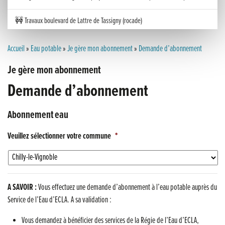
🚧 Travaux boulevard de Lattre de Tassigny (rocade)
Inauguration nouvelle station d’épuration (STEP) de Trenal
Accueil
»
Eau potable
»
Je gère mon abonnement
»
Demande d’abonnement
Je gère mon abonnement
Festival des solutions écologiques 2026
Demande d’abonnement
Meilleurs voeux 2026
Abonnement eau
« France, une histoire d’amour », l’avant-première au Cinéma 4C !
Veuillez sélectionner votre commune
*
Les Saisons Baroques du Jura 2025
Journée nationale de la Résistance
A SAVOIR :
Vous effectuez une demande d’abonnement à l’eau potable auprès du
Dernier coup de pédale pour la Cyclosportive
Service de l’Eau d’ECLA. A sa validation :
Cyclosportive de La Vache qui rit : édition 2025
Vous demandez à bénéficier des services de la Régie de l’Eau d’ECLA,