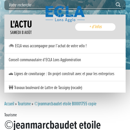
L'ACTU
+ d'infos
SAMEDI 8 AOÛT
🚲 ECLA vous accompagne pour l’achat de votre vélo !
Conseil communautaire d’ECLA Lons Agglomération
🚗 Lignes de covoiturage : Un projet construit avec et pour les entreprises
🚧 Travaux boulevard de Lattre de Tassigny (rocade)
Inauguration nouvelle station d’épuration (STEP) de Trenal
Accueil
»
Tourisme
»
©jeanmarcbaudet etoile B0001755 copie
Tourisme
Festival des solutions écologiques 2026
©jeanmarcbaudet etoile
Meilleurs voeux 2026