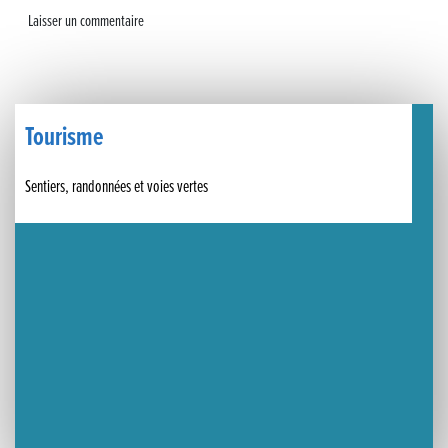
Un week-end placé sous le signe du souvenir et de l’émotion
Le Carnavélo 2025 a illuminé Lons-le-Saunier !
Travaux de raccordement de la nouvelle conduite d’eau à Lons-le-Saunier
Tourisme
La passerelle de la Guiche du Parc des Bains a été inaugurée
Sentiers, randonnées et voies vertes
Retour sur le Championnat Régional BFC de Para VTT Adapté