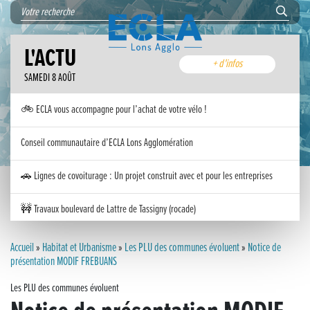
L'ACTU
+ d'infos
SAMEDI 8 AOÛT
🚲 ECLA vous accompagne pour l’achat de votre vélo !
Conseil communautaire d’ECLA Lons Agglomération
🚗 Lignes de covoiturage : Un projet construit avec et pour les entreprises
🚧 Travaux boulevard de Lattre de Tassigny (rocade)
Inauguration nouvelle station d’épuration (STEP) de Trenal
Accueil
»
Habitat et Urbanisme
»
Les PLU des communes évoluent
»
Notice de
présentation MODIF FREBUANS
Festival des solutions écologiques 2026
Les PLU des communes évoluent
Meilleurs voeux 2026