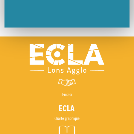
Lutter contre la prolifération du moustique tigre sur le territoire d’ECLA
Une belle journée de découverte pour les élèves de Poligny !
Nouvelle signalétique rue Pasteur pour la Médiathèque Cinéma 4C
Summer Camp NBA Basketball School à Lons-le-Saunier !
🇫🇷✨ Cérémonie de la Victoire du 8 mai
🧗‍♂️ Open d’escalade
Emploi
BOCA no BECO pour le lancement du Couleurs Jazz Festival !
Concours Hippique de Saut d’Obstacles
Charte graphique
Une visite pleine de saveurs à La Ferme du Coq Bressan à Courlaoux !