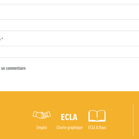
 d’ECLA
4C
e
*
Emploi
Charte graphique
ECLA & Vous
oux !