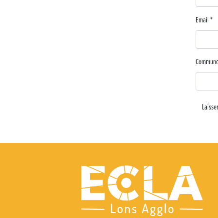
Lutter contre la prolifération du moustique tigre sur le territoire
Email
*
Une belle journée de découverte pour les élèves de Poligny !
Nouvelle signalétique rue Pasteur pour la Médiathèque Cinéma 
Commun
Summer Camp NBA Basketball School à Lons-le-Saunier !
🇫🇷✨ Cérémonie de la Victoire du 8 mai
🧗‍♂️ Open d’escalade
BOCA no BECO pour le lancement du Couleurs Jazz Festival !
Concours Hippique de Saut d’Obstacles
Une visite pleine de saveurs à La Ferme du Coq Bressan à Courla