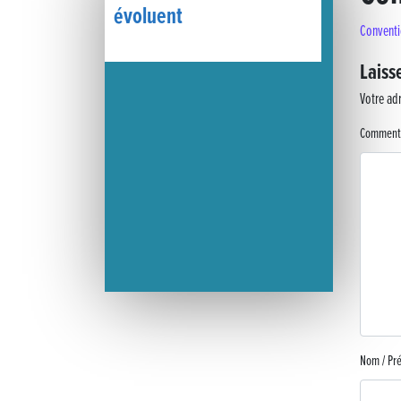
évoluent
Conventi
« France, une histoire d’amour », l’avant-première au Cinéma 4C
Laiss
Les Saisons Baroques du Jura 2025
Votre adr
Journée nationale de la Résistance
Comment
Dernier coup de pédale pour la Cyclosportive
Cyclosportive de La Vache qui rit : édition 2025
Musique dans la rue !
Retour sur la 5e édition du Tournoi Foot Civisme
Carton plein pour la Jog’in Music
Nom / P
Victoire pour Lons-le-Saunier !