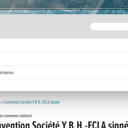
ntreprises
»
Convention Société Y.B.H.-ECLA signée
des communes évoluent
vention Société Y.B.H.-ECLA sign