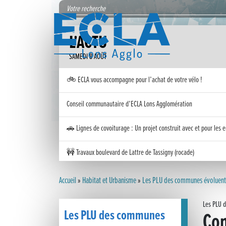
L'ACTU
SAMEDI 8 AOÛT
🚲 ECLA vous accompagne pour l’achat de votre vélo !
Conseil communautaire d’ECLA Lons Agglomération
🚗 Lignes de covoiturage : Un projet construit avec et pour les e
🚧 Travaux boulevard de Lattre de Tassigny (rocade)
Inauguration nouvelle station d’épuration (STEP) de Trenal
Accueil
»
Habitat et Urbanisme
»
Les PLU des communes évoluent
Festival des solutions écologiques 2026
Les PLU 
Les PLU des communes
Con
Meilleurs voeux 2026