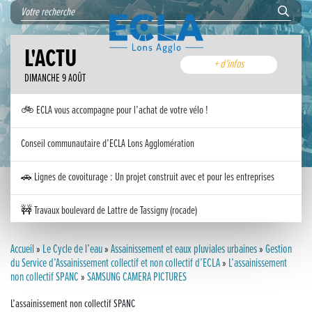
L'ACTU
+ d'infos
DIMANCHE 9 AOÛT
🚲 ECLA vous accompagne pour l’achat de votre vélo !
Conseil communautaire d’ECLA Lons Agglomération
🚗 Lignes de covoiturage : Un projet construit avec et pour les entreprises
🚧 Travaux boulevard de Lattre de Tassigny (rocade)
Inauguration nouvelle station d’épuration (STEP) de Trenal
Accueil
»
Le Cycle de l’eau
»
Assainissement et eaux pluviales urbaines
»
Gestion
du Service d’Assainissement collectif et non collectif d’ECLA
»
L’assainissement
non collectif SPANC
Festival des solutions écologiques 2026
»
SAMSUNG CAMERA PICTURES
L’assainissement non collectif SPANC
Meilleurs voeux 2026