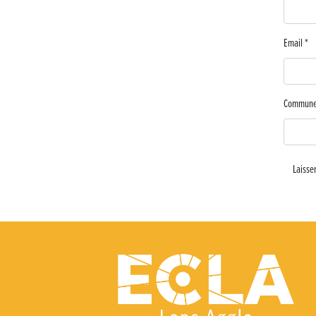
Lutter contre la prolifération du moustique tigre sur le territoire
Email
*
Une belle journée de découverte pour les élèves de Poligny !
Nouvelle signalétique rue Pasteur pour la Médiathèque Cinéma 
Commun
Summer Camp NBA Basketball School à Lons-le-Saunier !
🇫🇷✨ Cérémonie de la Victoire du 8 mai
🧗‍♂️ Open d’escalade
BOCA no BECO pour le lancement du Couleurs Jazz Festival !
Concours Hippique de Saut d’Obstacles
Une visite pleine de saveurs à La Ferme du Coq Bressan à Courla