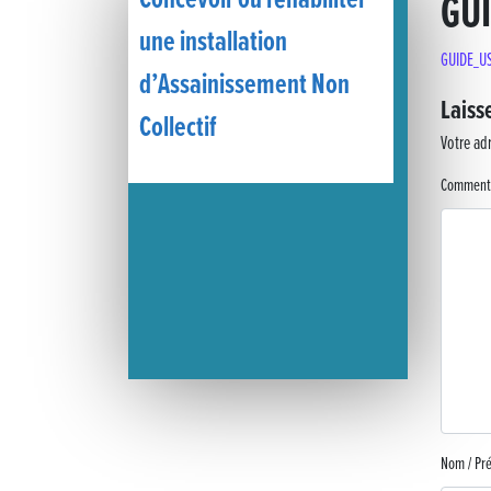
Concevoir ou réhabiliter
GUI
une installation
« France, une histoire d’amour », l’avant-première au Cinéma 4C
GUIDE_US
d’Assainissement Non
Les Saisons Baroques du Jura 2025
Laiss
Collectif
Votre adr
Journée nationale de la Résistance
Comment
Dernier coup de pédale pour la Cyclosportive
Cyclosportive de La Vache qui rit : édition 2025
Musique dans la rue !
Retour sur la 5e édition du Tournoi Foot Civisme
Carton plein pour la Jog’in Music
Nom / P
Victoire pour Lons-le-Saunier !