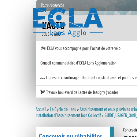
L'ACTU
JEUDI 6 AOÛT
🚲 ECLA vous accompagne pour l’achat de votre vélo !
Conseil communautaire d’ECLA Lons Agglomération
🚗 Lignes de covoiturage : Un projet construit avec et pour les e
🚧 Travaux boulevard de Lattre de Tassigny (rocade)
Inauguration nouvelle station d’épuration (STEP) de Trenal
Accueil
»
Le Cycle de l’eau
»
Assainissement et eaux pluviales urb
installation d’Assainissement Non Collectif
»
GUIDE_USAGER_Outil_
Festival des solutions écologiques 2026
Concevoir
Meilleurs voeux 2026