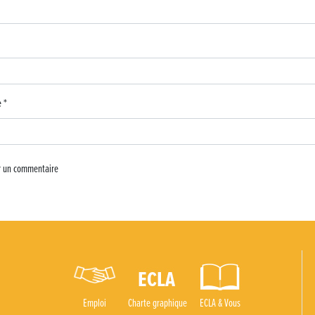
 d’ECLA
4C
e
*
oux !
Emploi
Charte graphique
ECLA & Vous