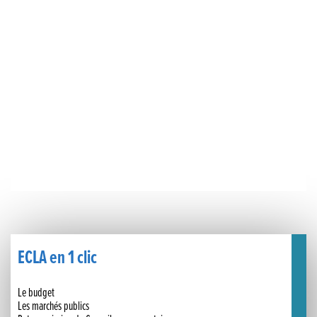
🧗‍♂️ Open d’escalade
BOCA no BECO pour le lancement du Couleurs Jazz Festival !
Concours Hippique de Saut d’Obstacles
Une visite pleine de saveurs à La Ferme du Coq Bressan à Courlaoux !
Un week-end placé sous le signe du souvenir et de l’émotion
Le Carnavélo 2025 a illuminé Lons-le-Saunier !
Travaux de raccordement de la nouvelle conduite d’eau à Lons-le-Saunier
La passerelle de la Guiche du Parc des Bains a été inaugurée
ECLA en 1 clic
Retour sur le Championnat Régional BFC de Para VTT Adapté
Le budget
Les marchés publics