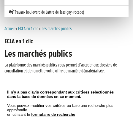
🚧 Travaux boulevard de Lattre de Tassigny (rocade)
Inauguration nouvelle station d’épuration (STEP) de Trenal
Accueil
»
ECLA en 1 clic
»
Les marchés publics
ECLA en 1 clic
Festival des solutions écologiques 2026
Les marchés publics
Meilleurs voeux 2026
La plateforme des marchés publics vous permet d’accéder aux dossiers de
« France, une histoire d’amour », l’avant-première au Cinéma 4C !
consultation et de remettre votre offre de manière dématérialisée.
Les Saisons Baroques du Jura 2025
Journée nationale de la Résistance
Dernier coup de pédale pour la Cyclosportive
Cyclosportive de La Vache qui rit : édition 2025