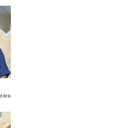
Festival !
Concours Hippique de Saut d’Obstacles
Une visite pleine de saveurs à La Ferme du Coq
Bressan à Courlaoux !
Un week-end placé sous le signe du souvenir et de
l’émotion
Le Carnavélo 2025 a illuminé Lons-le-Saunier !
Travaux de raccordement de la nouvelle conduite
d’eau à Lons-le-Saunier
La passerelle de la Guiche du Parc des Bains a été
inaugurée
Retour sur le Championnat Régional BFC de Para
et de la
VTT Adapté