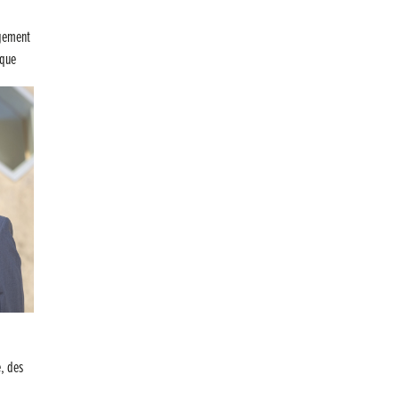
Retour sur la 5e édition du Tournoi Foot Civisme
agement
Carton plein pour la Jog’in Music
ique
Victoire pour Lons-le-Saunier !
Lutter contre la prolifération du moustique tigre sur
le territoire d’ECLA
Une belle journée de découverte pour les élèves de
Poligny !
Nouvelle signalétique rue Pasteur pour la
Médiathèque Cinéma 4C
Summer Camp NBA Basketball School à Lons-le-
Saunier !
🇫🇷✨ Cérémonie de la Victoire du 8 mai
🧗‍♂️ Open d’escalade
e, des
BOCA no BECO pour le lancement du Couleurs Jazz