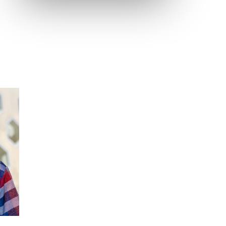
Inauguration nouvelle station d’épuration (STEP) de
Trenal
Festival des solutions écologiques 2026
Meilleurs voeux 2026
« France, une histoire d’amour », l’avant-première
au Cinéma 4C !
Les Saisons Baroques du Jura 2025
Journée nationale de la Résistance
Dernier coup de pédale pour la Cyclosportive
Cyclosportive de La Vache qui rit : édition 2025
Musique dans la rue !