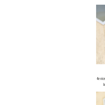
4e vic
l