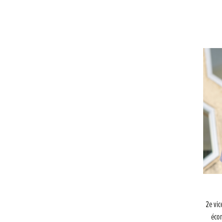
2e vic
écon