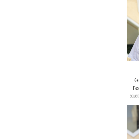
6e
l’a
aquat