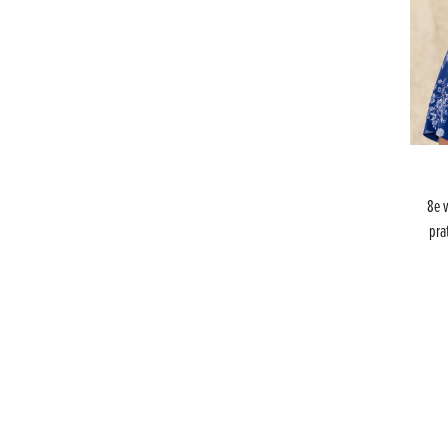
8e v
pra