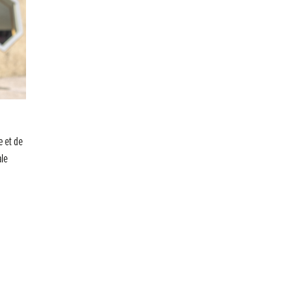
e et de
ale