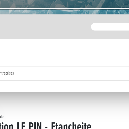
ntreprises
ble
tion_LE_PIN_-_Etancheite