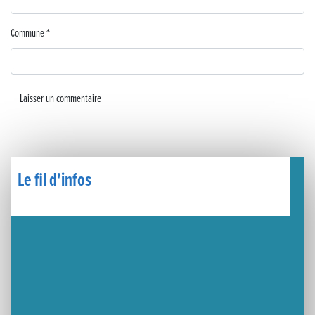
🧗‍♂️ Open d’escalade
Commune
*
BOCA no BECO pour le lancement du Couleurs Jazz Festival !
Concours Hippique de Saut d’Obstacles
Une visite pleine de saveurs à La Ferme du Coq Bressan à Courlaoux !
Un week-end placé sous le signe du souvenir et de l’émotion
Le Carnavélo 2025 a illuminé Lons-le-Saunier !
Le fil d'infos
Travaux de raccordement de la nouvelle conduite d’eau à Lons-le-Saunier
La passerelle de la Guiche du Parc des Bains a été inaugurée
Retour sur le Championnat Régional BFC de Para VTT Adapté