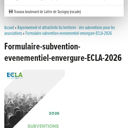
🚧 Travaux boulevard de Lattre de Tassigny (rocade)
Inauguration nouvelle station d’épuration (STEP) de Trenal
Accueil
»
Rayonnement et attractivité du territoire : des subventions pour les
associations
»
Formulaire-subvention-evenementiel-envergure-ECLA-2026
Festival des solutions écologiques 2026
Formulaire-subvention-
Meilleurs voeux 2026
evenementiel-envergure-ECLA-2026
« France, une histoire d’amour », l’avant-première au Cinéma 4C !
Les Saisons Baroques du Jura 2025
Journée nationale de la Résistance
Dernier coup de pédale pour la Cyclosportive
Cyclosportive de La Vache qui rit : édition 2025