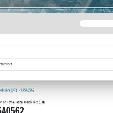
ntreprises
obilière (ORI)
»
AR5A0562
on de Restauration Immobilière (ORI)
5A0562