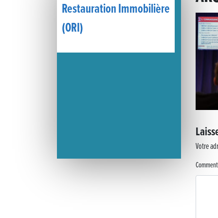
Restauration Immobilière
« France, une histoire d’amour », l’avant-première au Cinéma 4C
(ORI)
Les Saisons Baroques du Jura 2025
Journée nationale de la Résistance
Dernier coup de pédale pour la Cyclosportive
Cyclosportive de La Vache qui rit : édition 2025
Laiss
Musique dans la rue !
Votre adr
Retour sur la 5e édition du Tournoi Foot Civisme
Comment
Carton plein pour la Jog’in Music
Victoire pour Lons-le-Saunier !