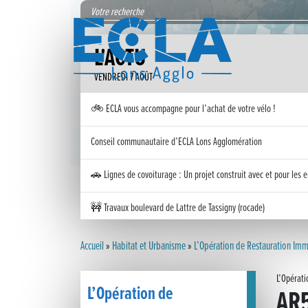
L'ACTU
VENDREDI 7 AOÛT
🚲 ECLA vous accompagne pour l’achat de votre vélo !
Conseil communautaire d’ECLA Lons Agglomération
🚗 Lignes de covoiturage : Un projet construit avec et pour les e
🚧 Travaux boulevard de Lattre de Tassigny (rocade)
Inauguration nouvelle station d’épuration (STEP) de Trenal
Accueil
»
Habitat et Urbanisme
»
L’Opération de Restauration Imm
Festival des solutions écologiques 2026
L’Opérati
L’Opération de
AR
Meilleurs voeux 2026