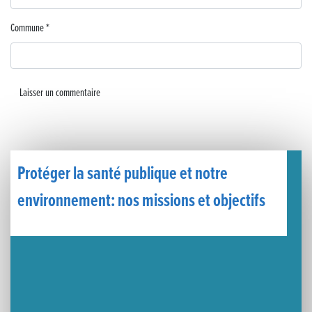
Un week-end placé sous le signe du souvenir et de l’émotion
Commune
*
Le Carnavélo 2025 a illuminé Lons-le-Saunier !
Travaux de raccordement de la nouvelle conduite d’eau à Lons-le-Saunier
La passerelle de la Guiche du Parc des Bains a été inaugurée
Retour sur le Championnat Régional BFC de Para VTT Adapté
Protéger la santé publique et notre
environnement: nos missions et objectifs