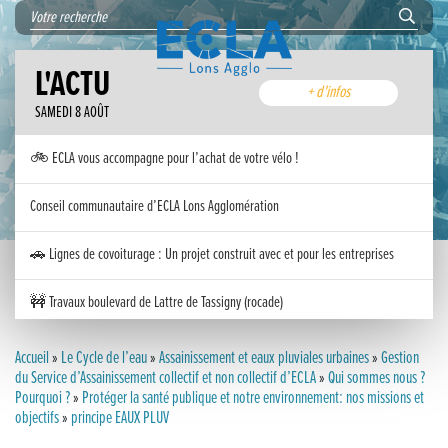
L'ACTU
+ d'infos
SAMEDI 8 AOÛT
🚲 ECLA vous accompagne pour l’achat de votre vélo !
Conseil communautaire d’ECLA Lons Agglomération
🚗 Lignes de covoiturage : Un projet construit avec et pour les entreprises
🚧 Travaux boulevard de Lattre de Tassigny (rocade)
Inauguration nouvelle station d’épuration (STEP) de Trenal
Accueil
»
Le Cycle de l’eau
»
Assainissement et eaux pluviales urbaines
»
Gestion
du Service d’Assainissement collectif et non collectif d’ECLA
»
Qui sommes nous ?
Pourquoi ?
Festival des solutions écologiques 2026
»
Protéger la santé publique et notre environnement: nos missions et
objectifs
»
principe EAUX PLUV
Meilleurs voeux 2026