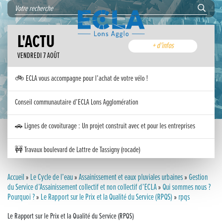
L'ACTU
+ d'infos
VENDREDI 7 AOÛT
🚲 ECLA vous accompagne pour l’achat de votre vélo !
Conseil communautaire d’ECLA Lons Agglomération
🚗 Lignes de covoiturage : Un projet construit avec et pour les entreprises
🚧 Travaux boulevard de Lattre de Tassigny (rocade)
Inauguration nouvelle station d’épuration (STEP) de Trenal
Accueil
»
Le Cycle de l’eau
»
Assainissement et eaux pluviales urbaines
»
Gestion
du Service d’Assainissement collectif et non collectif d’ECLA
»
Qui sommes nous ?
Pourquoi ?
Festival des solutions écologiques 2026
»
Le Rapport sur le Prix et la Qualité du Service (RPQS)
»
rpqs
Le Rapport sur le Prix et la Qualité du Service (RPQS)
Meilleurs voeux 2026