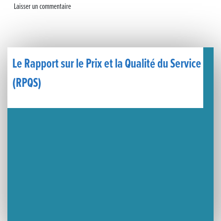
Un week-end placé sous le signe du souvenir et de l’émotion
Le Carnavélo 2025 a illuminé Lons-le-Saunier !
Travaux de raccordement de la nouvelle conduite d’eau à Lons-le-Saunier
Le Rapport sur le Prix et la Qualité du Service
La passerelle de la Guiche du Parc des Bains a été inaugurée
(RPQS)
Retour sur le Championnat Régional BFC de Para VTT Adapté