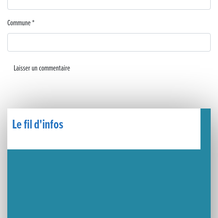
🧗‍♂️ Open d’escalade
Commune
*
BOCA no BECO pour le lancement du Couleurs Jazz Festival !
Concours Hippique de Saut d’Obstacles
Une visite pleine de saveurs à La Ferme du Coq Bressan à Courlaoux !
Un week-end placé sous le signe du souvenir et de l’émotion
Le Carnavélo 2025 a illuminé Lons-le-Saunier !
Le fil d'infos
Travaux de raccordement de la nouvelle conduite d’eau à Lons-le-Saunier
La passerelle de la Guiche du Parc des Bains a été inaugurée
Retour sur le Championnat Régional BFC de Para VTT Adapté