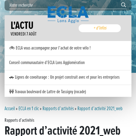
L'ACTU
+ d'infos
VENDREDI 7 AOÛT
🚲 ECLA vous accompagne pour l’achat de votre vélo !
Conseil communautaire d’ECLA Lons Agglomération
🚗 Lignes de covoiturage : Un projet construit avec et pour les entreprises
🚧 Travaux boulevard de Lattre de Tassigny (rocade)
Inauguration nouvelle station d’épuration (STEP) de Trenal
Accueil
»
ECLA en 1 clic
»
Rapports d’activités
»
Rapport d’activité 2021_web
Rapports d’activités
Festival des solutions écologiques 2026
Rapport d’activité 2021_web
Meilleurs voeux 2026