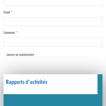
Lutter contre la prolifération du moustique tigre sur le territoire d’ECLA
Email
*
Une belle journée de découverte pour les élèves de Poligny !
Nouvelle signalétique rue Pasteur pour la Médiathèque Cinéma 4C
Commune
*
Summer Camp NBA Basketball School à Lons-le-Saunier !
🇫🇷✨ Cérémonie de la Victoire du 8 mai
🧗‍♂️ Open d’escalade
BOCA no BECO pour le lancement du Couleurs Jazz Festival !
Rapports d’activités
Concours Hippique de Saut d’Obstacles
Une visite pleine de saveurs à La Ferme du Coq Bressan à Courlaoux !