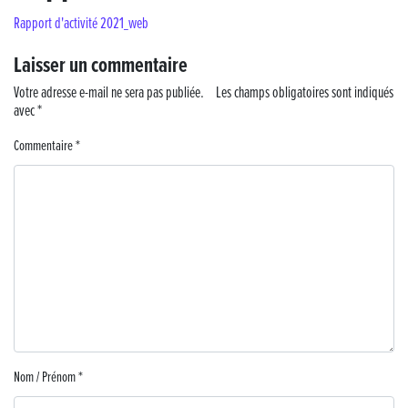
Rapport d'activité 2021_web
« France, une histoire d’amour », l’avant-première au Cinéma 4C !
Laisser un commentaire
Les Saisons Baroques du Jura 2025
Votre adresse e-mail ne sera pas publiée.
Les champs obligatoires sont indiqués
avec
*
Journée nationale de la Résistance
Commentaire
*
Dernier coup de pédale pour la Cyclosportive
Cyclosportive de La Vache qui rit : édition 2025
Musique dans la rue !
Retour sur la 5e édition du Tournoi Foot Civisme
Carton plein pour la Jog’in Music
Nom / Prénom
*
Victoire pour Lons-le-Saunier !