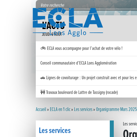
L'ACTU
JEUDI 6 AOÛT
🚲 ECLA vous accompagne pour l’achat de votre vélo !
Conseil communautaire d’ECLA Lons Agglomération
🚗 Lignes de covoiturage : Un projet construit avec et pour les e
🚧 Travaux boulevard de Lattre de Tassigny (rocade)
Inauguration nouvelle station d’épuration (STEP) de Trenal
Accueil
»
ECLA en 1 clic
»
Les services
»
Organigramme Mars 2025
Festival des solutions écologiques 2026
Les servi
Les services
Or
Meilleurs voeux 2026