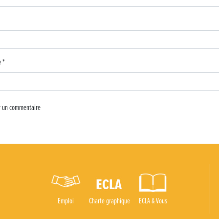
 d’ECLA
4C
e
*
Emploi
Charte graphique
ECLA & Vous
oux !