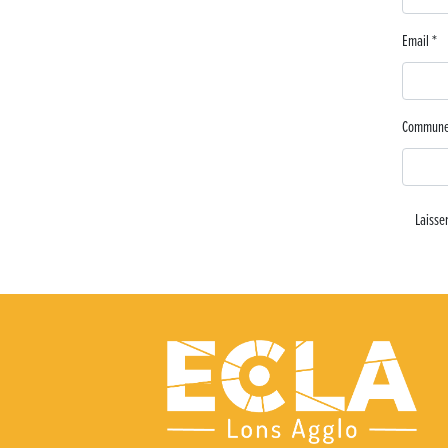
Lutter contre la prolifération du moustique tigre sur le territoire
Email
*
Une belle journée de découverte pour les élèves de Poligny !
Nouvelle signalétique rue Pasteur pour la Médiathèque Cinéma 
Commun
Summer Camp NBA Basketball School à Lons-le-Saunier !
🇫🇷✨ Cérémonie de la Victoire du 8 mai
🧗‍♂️ Open d’escalade
BOCA no BECO pour le lancement du Couleurs Jazz Festival !
Concours Hippique de Saut d’Obstacles
Une visite pleine de saveurs à La Ferme du Coq Bressan à Courla