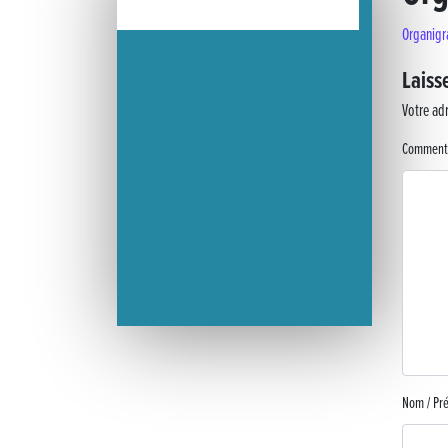
Organig
« France, une histoire d’amour », l’avant-première au Cinéma 4C
Laiss
Les Saisons Baroques du Jura 2025
Votre adr
Journée nationale de la Résistance
Comment
Dernier coup de pédale pour la Cyclosportive
Cyclosportive de La Vache qui rit : édition 2025
Musique dans la rue !
Retour sur la 5e édition du Tournoi Foot Civisme
Carton plein pour la Jog’in Music
Nom / P
Victoire pour Lons-le-Saunier !