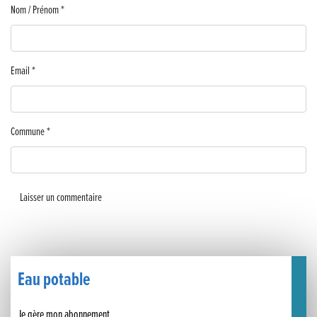
Nom / Prénom
*
Lutter contre la prolifération du moustique tigre sur le territoire d’ECLA
Une belle journée de découverte pour les élèves de Poligny !
Email
*
Nouvelle signalétique rue Pasteur pour la Médiathèque Cinéma 4C
Summer Camp NBA Basketball School à Lons-le-Saunier !
Commune
*
🇫🇷✨ Cérémonie de la Victoire du 8 mai
🧗‍♂️ Open d’escalade
BOCA no BECO pour le lancement du Couleurs Jazz Festival !
Concours Hippique de Saut d’Obstacles
Eau potable
Une visite pleine de saveurs à La Ferme du Coq Bressan à Courlaoux !
Je gère mon abonnement