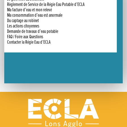
Un week-end placé sous le signe du souvenir et de l’émotion
Règlement de Service de la Régie Eau Potable d’ECLA
Ma facture d’eau et mon relevé
Ma consommation d’eau est anormale
Le Carnavélo 2025 a illuminé Lons-le-Saunier !
Du captage au robinet
Les actions citoyennes
Travaux de raccordement de la nouvelle conduite d’eau à Lons-le-Saunier
Demande de travaux d’eau potable
FAQ / Foire aux Questions
Contacter la Régie Eau d’ECLA
La passerelle de la Guiche du Parc des Bains a été inaugurée
Retour sur le Championnat Régional BFC de Para VTT Adapté