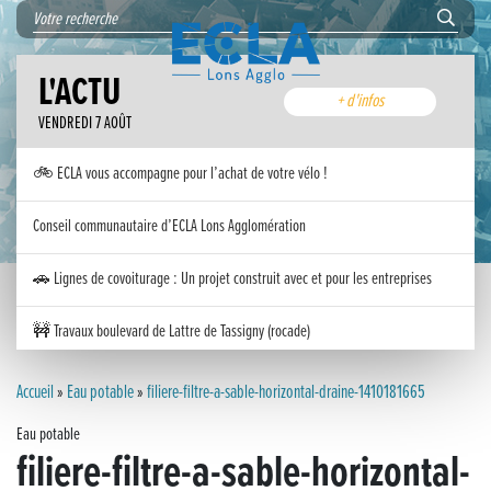
L'ACTU
+ d'infos
VENDREDI 7 AOÛT
🚲 ECLA vous accompagne pour l’achat de votre vélo !
Conseil communautaire d’ECLA Lons Agglomération
🚗 Lignes de covoiturage : Un projet construit avec et pour les entreprises
🚧 Travaux boulevard de Lattre de Tassigny (rocade)
Inauguration nouvelle station d’épuration (STEP) de Trenal
Accueil
»
Eau potable
»
filiere-filtre-a-sable-horizontal-draine-1410181665
Eau potable
Festival des solutions écologiques 2026
filiere-filtre-a-sable-horizontal-
Meilleurs voeux 2026