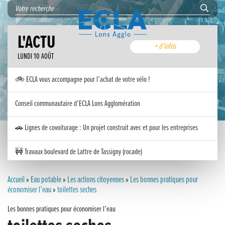
L'ACTU
+ d'infos
LUNDI 10 AOÛT
🚲 ECLA vous accompagne pour l’achat de votre vélo !
Conseil communautaire d’ECLA Lons Agglomération
🚗 Lignes de covoiturage : Un projet construit avec et pour les entreprises
🚧 Travaux boulevard de Lattre de Tassigny (rocade)
Inauguration nouvelle station d’épuration (STEP) de Trenal
Accueil
»
Eau potable
»
Les actions citoyennes
»
Les bonnes pratiques pour
économiser l’eau
»
toilettes seches
Festival des solutions écologiques 2026
Les bonnes pratiques pour économiser l’eau
Meilleurs voeux 2026