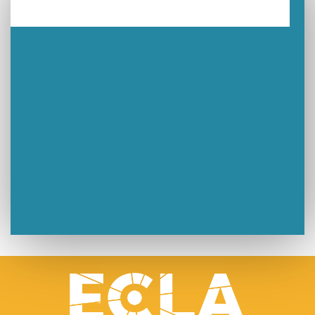
Lutter contre la prolifération du moustique tigre sur le territoire d’ECLA
Une belle journée de découverte pour les élèves de Poligny !
Nouvelle signalétique rue Pasteur pour la Médiathèque Cinéma 4C
Summer Camp NBA Basketball School à Lons-le-Saunier !
🇫🇷✨ Cérémonie de la Victoire du 8 mai
🧗‍♂️ Open d’escalade
BOCA no BECO pour le lancement du Couleurs Jazz Festival !
Concours Hippique de Saut d’Obstacles
Une visite pleine de saveurs à La Ferme du Coq Bressan à Courlaoux !