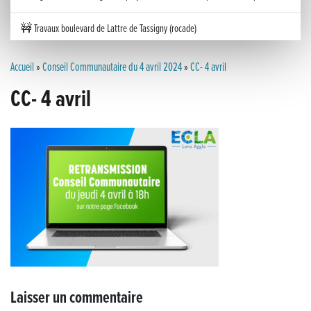
🚧 Travaux boulevard de Lattre de Tassigny (rocade)
Inauguration nouvelle station d’épuration (STEP) de Trenal
Accueil
»
Conseil Communautaire du 4 avril 2024
»
CC- 4 avril
CC- 4 avril
Festival des solutions écologiques 2026
Meilleurs voeux 2026
« France, une histoire d’amour », l’avant-première au Cinéma 4C !
Les Saisons Baroques du Jura 2025
Journée nationale de la Résistance
Dernier coup de pédale pour la Cyclosportive
Laisser un commentaire
Cyclosportive de La Vache qui rit : édition 2025