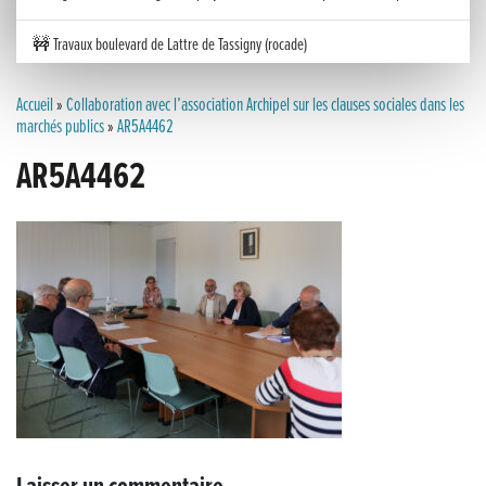
🚧 Travaux boulevard de Lattre de Tassigny (rocade)
Inauguration nouvelle station d’épuration (STEP) de Trenal
Accueil
»
Collaboration avec l’association Archipel sur les clauses sociales dans les
marchés publics
»
AR5A4462
Festival des solutions écologiques 2026
AR5A4462
Meilleurs voeux 2026
« France, une histoire d’amour », l’avant-première au Cinéma 4C !
Les Saisons Baroques du Jura 2025
Journée nationale de la Résistance
Dernier coup de pédale pour la Cyclosportive
Cyclosportive de La Vache qui rit : édition 2025