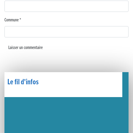
🧗‍♂️ Open d’escalade
BOCA no BECO pour le lancement du Couleurs Jazz Festival !
Commune
*
Concours Hippique de Saut d’Obstacles
Une visite pleine de saveurs à La Ferme du Coq Bressan à Courlaoux !
Un week-end placé sous le signe du souvenir et de l’émotion
Le Carnavélo 2025 a illuminé Lons-le-Saunier !
Le fil d'infos
Travaux de raccordement de la nouvelle conduite d’eau à Lons-le-Saunier
La passerelle de la Guiche du Parc des Bains a été inaugurée
Retour sur le Championnat Régional BFC de Para VTT Adapté