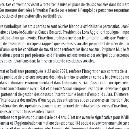
nier. Ces conventions visent à renforcer la mise en place de clauses sociales dans les mar
Des mesures destinées à favoriser l’accès ou le retour à l’emploi de personnes rencontra
és sociales et professionnelles particulières.
e symbolique, les trois parties se sont réunies hier pour officialiser le partenariat. Jean
Maire de Lons-le-Saunier et Claude Borcard, Président de Lons Agglo, ont souligné l’imp
collaboration qui favorise l’insertion professionnelle sur le territoire, tandis que Murielle
e de l’association Archipel a rappelé que les clauses sociales permettent de créer de l’e
d’améliorer les conditions de travail et de renforcer les liens sociaux. Stéphane Mur, le fa
ciation a pour sa part présenté les différentes actions menées par Archipel pour accomp
es et les travailleurs dans la mise en place de ces clauses sociales.
imat et Résilience promulguée le 22 août 2021, renforce l’intégration aux contrats de la
 publique de plusieurs mesures destinées à mieux prendre en compte le développeme
 dans le domaine environnemental et dans le domaine social. L’association Archipel créé
ment conventionnée avec l’État et le Fonds Social Européen, est depuis, devenue le guic
 partenarial de gestion des clauses d’insertion sur le bassin d’emploi du Jura. En interv
’interlocuteur des maîtres d’ouvrages, des entreprises et des personnes en insertion, Arc
 les démarches des opérateurs économiques, permet de mutualiser les heures d’insertion, 
 les actions de tous les intervenants.
ntions sont prévues pour une durée de 4 ans. C’est une avancée significative pour la Vil
aunier et l’Agglomération en matière de responsabilité sociale et environnementale car 