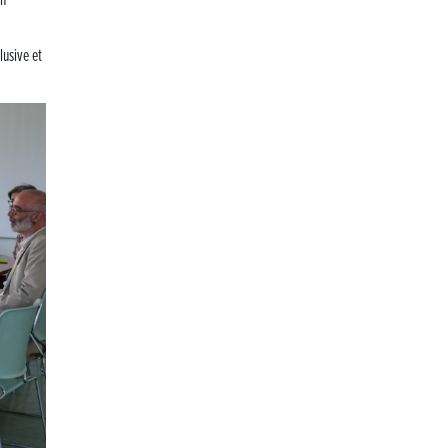
en
Retour sur la 5e édition du Tournoi Foot Civisme
lusive et
Carton plein pour la Jog’in Music
Victoire pour Lons-le-Saunier !
Lutter contre la prolifération du moustique tigre sur
le territoire d’ECLA
Une belle journée de découverte pour les élèves de
Poligny !
Nouvelle signalétique rue Pasteur pour la
Médiathèque Cinéma 4C
Summer Camp NBA Basketball School à Lons-le-
Saunier !
🇫🇷✨ Cérémonie de la Victoire du 8 mai
🧗‍♂️ Open d’escalade
BOCA no BECO pour le lancement du Couleurs Jazz