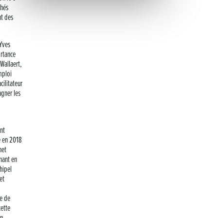
chés
Inauguration nouvelle station d’épuration (STEP) de
Trenal
nt des
Festival des solutions écologiques 2026
-Yves
ortance
Meilleurs voeux 2026
 Wallaert,
mploi
« France, une histoire d’amour », l’avant-première
cilitateur
au Cinéma 4C !
agner les
Les Saisons Baroques du Jura 2025
Journée nationale de la Résistance
nt
e en 2018
het
Dernier coup de pédale pour la Cyclosportive
enant en
hipel
Cyclosportive de La Vache qui rit : édition 2025
et
le de
Musique dans la rue !
cette