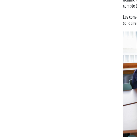
démarche
compte à
Les conv
solidaire