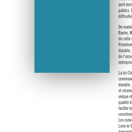
avril der
publics. 
difficult
De manièr
Ravier, 
de cette 
Président
durable, 
de l’asso
entrepris
La loi Cl
commande
durable,
et récem
unique et
qualité d
facilite
coordonne
Les conve
Lons-le-S