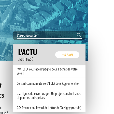
L'ACTU
+ d'infos
JEUDI 6 AOÛT
🚲 ECLA vous accompagne pour l’achat de votre
vélo !
r
Conseil communautaire d’ECLA Lons Agglomération
cs
🚗 Lignes de covoiturage : Un projet construit avec
et pour les entreprises
c
🚧 Travaux boulevard de Lattre de Tassigny (rocade)
on le 3