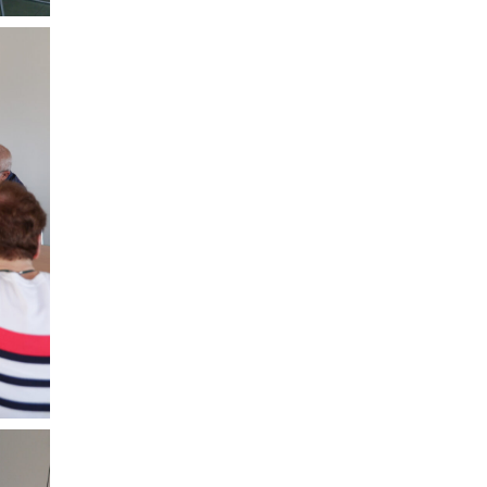
Festival !
Concours Hippique de Saut d’Obstacles
Une visite pleine de saveurs à La Ferme du Coq
Bressan à Courlaoux !
Un week-end placé sous le signe du souvenir et de
l’émotion
Le Carnavélo 2025 a illuminé Lons-le-Saunier !
Travaux de raccordement de la nouvelle conduite
d’eau à Lons-le-Saunier
La passerelle de la Guiche du Parc des Bains a été
inaugurée
Retour sur le Championnat Régional BFC de Para
VTT Adapté