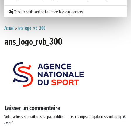
🚧 Travaux boulevard de Lattre de Tassigny (rocade)
Inauguration nouvelle station d’épuration (STEP) de Trenal
Accueil
»
ans_logo_rvb_300
ans_logo_rvb_300
Festival des solutions écologiques 2026
Meilleurs voeux 2026
« France, une histoire d’amour », l’avant-première au Cinéma 4C !
Les Saisons Baroques du Jura 2025
Journée nationale de la Résistance
Laisser un commentaire
Dernier coup de pédale pour la Cyclosportive
Votre adresse e-mail ne sera pas publiée.
Les champs obligatoires sont indiqués
avec
*
Cyclosportive de La Vache qui rit : édition 2025