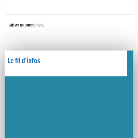
🧗‍♂️ Open d’escalade
BOCA no BECO pour le lancement du Couleurs Jazz Festival !
Concours Hippique de Saut d’Obstacles
Une visite pleine de saveurs à La Ferme du Coq Bressan à Courlaoux !
Le fil d'infos
Un week-end placé sous le signe du souvenir et de l’émotion
Le Carnavélo 2025 a illuminé Lons-le-Saunier !
Travaux de raccordement de la nouvelle conduite d’eau à Lons-le-Saunier
La passerelle de la Guiche du Parc des Bains a été inaugurée
Retour sur le Championnat Régional BFC de Para VTT Adapté