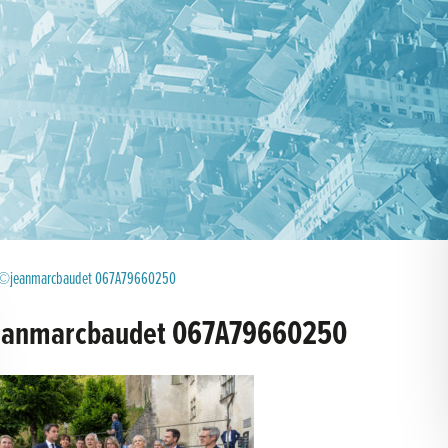
©jeanmarcbaudet 067A79660250
anmarcbaudet 067A79660250