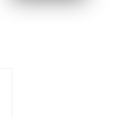
Inauguration nouvelle station d’épuration (STEP) de
Trenal
Festival des solutions écologiques 2026
Meilleurs voeux 2026
« France, une histoire d’amour », l’avant-première
au Cinéma 4C !
Les Saisons Baroques du Jura 2025
Journée nationale de la Résistance
Dernier coup de pédale pour la Cyclosportive
Cyclosportive de La Vache qui rit : édition 2025
Musique dans la rue !