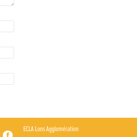
Retour sur la 5e édition du Tournoi Foot Civisme
Carton plein pour la Jog’in Music
Victoire pour Lons-le-Saunier !
Lutter contre la prolifération du moustique tigre sur
le territoire d’ECLA
Une belle journée de découverte pour les élèves de
Poligny !
Nouvelle signalétique rue Pasteur pour la
Médiathèque Cinéma 4C
Summer Camp NBA Basketball School à Lons-le-
Saunier !
🇫🇷✨ Cérémonie de la Victoire du 8 mai
🧗‍♂️ Open d’escalade
ECLA Lons Agglomération
BOCA no BECO pour le lancement du Couleurs Jazz