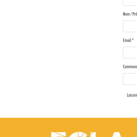
Nom / P
Email
*
Commun