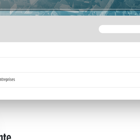
ntreprises
mte