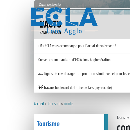
L'ACTU
SAMEDI 8 AOÛT
🚲 ECLA vous accompagne pour l’achat de votre vélo !
Conseil communautaire d’ECLA Lons Agglomération
🚗 Lignes de covoiturage : Un projet construit avec et pour les e
🚧 Travaux boulevard de Lattre de Tassigny (rocade)
Inauguration nouvelle station d’épuration (STEP) de Trenal
Accueil
»
Tourisme
»
comte
Festival des solutions écologiques 2026
Tourisme
Tourisme
co
Meilleurs voeux 2026