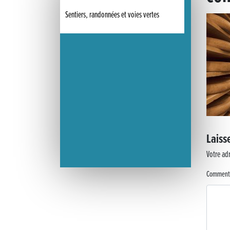
Sentiers, randonnées et voies vertes
« France, une histoire d’amour », l’avant-première au Cinéma 4C
Les Saisons Baroques du Jura 2025
Journée nationale de la Résistance
Dernier coup de pédale pour la Cyclosportive
Cyclosportive de La Vache qui rit : édition 2025
Laiss
Musique dans la rue !
Votre adr
Retour sur la 5e édition du Tournoi Foot Civisme
Comment
Carton plein pour la Jog’in Music
Victoire pour Lons-le-Saunier !