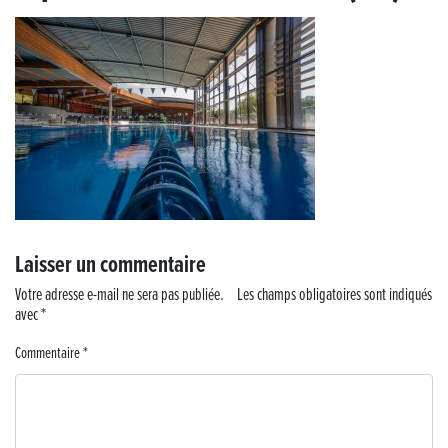
« France, une histoire d’amour », l’avant-première au Cinéma 4C !
Les Saisons Baroques du Jura 2025
Journée nationale de la Résistance
Dernier coup de pédale pour la Cyclosportive
Cyclosportive de La Vache qui rit : édition 2025
Laisser un commentaire
Musique dans la rue !
Votre adresse e-mail ne sera pas publiée.
Les champs obligatoires sont indiqués
avec
*
Retour sur la 5e édition du Tournoi Foot Civisme
Commentaire
*
Carton plein pour la Jog’in Music
Victoire pour Lons-le-Saunier !