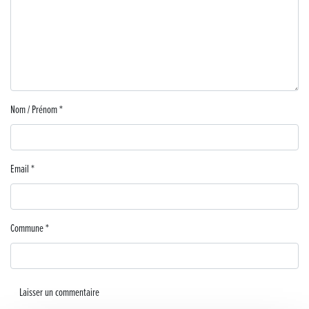
Lutter contre la prolifération du moustique tigre sur le territoire d’ECLA
Une belle journée de découverte pour les élèves de Poligny !
Nouvelle signalétique rue Pasteur pour la Médiathèque Cinéma 4C
Nom / Prénom
*
Summer Camp NBA Basketball School à Lons-le-Saunier !
🇫🇷✨ Cérémonie de la Victoire du 8 mai
Email
*
🧗‍♂️ Open d’escalade
BOCA no BECO pour le lancement du Couleurs Jazz Festival !
Commune
*
Concours Hippique de Saut d’Obstacles
Une visite pleine de saveurs à La Ferme du Coq Bressan à Courlaoux !