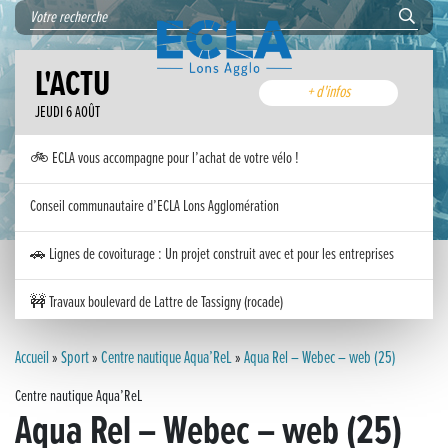
L'ACTU
+ d'infos
JEUDI 6 AOÛT
🚲 ECLA vous accompagne pour l’achat de votre vélo !
Conseil communautaire d’ECLA Lons Agglomération
🚗 Lignes de covoiturage : Un projet construit avec et pour les entreprises
🚧 Travaux boulevard de Lattre de Tassigny (rocade)
Inauguration nouvelle station d’épuration (STEP) de Trenal
Accueil
»
Sport
»
Centre nautique Aqua’ReL
»
Aqua Rel – Webec – web (25)
Centre nautique Aqua’ReL
Festival des solutions écologiques 2026
Aqua Rel – Webec – web (25)
Meilleurs voeux 2026