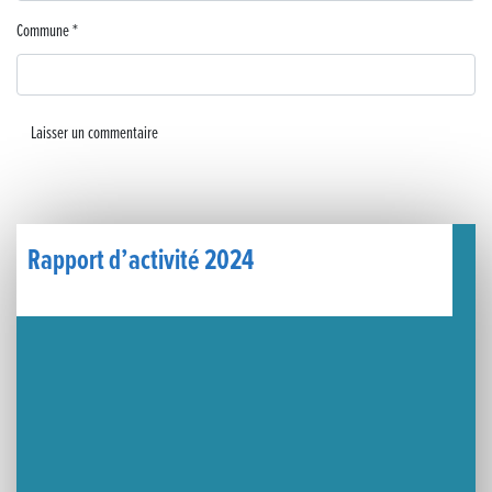
Un week-end placé sous le signe du souvenir et de l’émotion
Commune
*
Le Carnavélo 2025 a illuminé Lons-le-Saunier !
Travaux de raccordement de la nouvelle conduite d’eau à Lons-le-Saunier
La passerelle de la Guiche du Parc des Bains a été inaugurée
Retour sur le Championnat Régional BFC de Para VTT Adapté
Rapport d’activité 2024