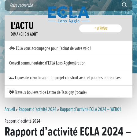
L'ACTU
+ d'infos
DIMANCHE 9 AOÛT
🚲 ECLA vous accompagne pour l’achat de votre vélo !
Conseil communautaire d’ECLA Lons Agglomération
🚗 Lignes de covoiturage : Un projet construit avec et pour les entreprises
🚧 Travaux boulevard de Lattre de Tassigny (rocade)
Inauguration nouvelle station d’épuration (STEP) de Trenal
Accueil
»
Rapport d’activité 2024
»
Rapport d’activité ECLA 2024 – WEB01
Rapport d’activité 2024
Festival des solutions écologiques 2026
Rapport d’activité ECLA 2024 –
Meilleurs voeux 2026