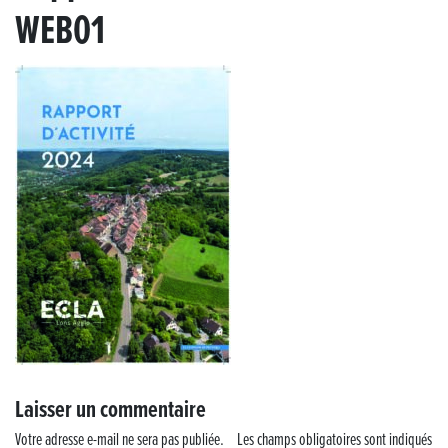
WEB01
« France, une histoire d’amour », l’avant-première au Cinéma 4C !
Les Saisons Baroques du Jura 2025
Journée nationale de la Résistance
Dernier coup de pédale pour la Cyclosportive
Cyclosportive de La Vache qui rit : édition 2025
Musique dans la rue !
Retour sur la 5e édition du Tournoi Foot Civisme
Carton plein pour la Jog’in Music
Laisser un commentaire
Victoire pour Lons-le-Saunier !
Votre adresse e-mail ne sera pas publiée.
Les champs obligatoires sont indiqués