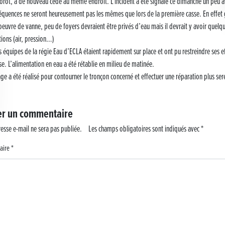
rot, a de nouveau cédé au même endroit. L’incident a été signalé ce dimanche un peu a
équences ne seront heureusement pas les mêmes que lors de la première casse. En effet 
euvre de vanne, peu de foyers devraient être privés d’eau mais il devrait y avoir quelq
tions (air, pression…)
s équipes de la régie Eau d’ECLA étaient rapidement sur place et ont pu restreindre ses e
se. L’alimentation en eau a été rétablie en milieu de matinée.
ge a été réalisé pour contourner le tronçon concerné et effectuer une réparation plus se
er un commentaire
esse e-mail ne sera pas publiée.
Les champs obligatoires sont indiqués avec
*
aire
*