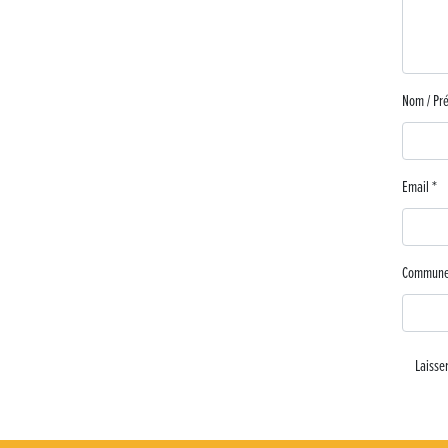
Nom / P
Email
*
Commun