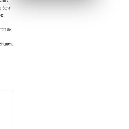
vant 7h.
Inauguration nouvelle station d’épuration (STEP) de
grâce à
Trenal
ues
Festival des solutions écologiques 2026
ffets de
Meilleurs voeux 2026
reinement
« France, une histoire d’amour », l’avant-première
au Cinéma 4C !
Les Saisons Baroques du Jura 2025
Journée nationale de la Résistance
Dernier coup de pédale pour la Cyclosportive
Cyclosportive de La Vache qui rit : édition 2025
Musique dans la rue !