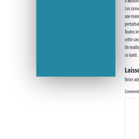
à Montmo
Les cons
une mano
perturba
Toutes le
cette cas
Un mailla
ce lundi.
Laiss
Votre adr
Comment