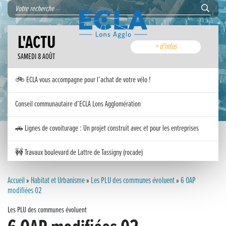
L'ACTU
+ d'infos
SAMEDI 8 AOÛT
🚲 ECLA vous accompagne pour l’achat de votre vélo !
Conseil communautaire d’ECLA Lons Agglomération
🚗 Lignes de covoiturage : Un projet construit avec et pour les entreprises
🚧 Travaux boulevard de Lattre de Tassigny (rocade)
Inauguration nouvelle station d’épuration (STEP) de Trenal
Accueil
»
Habitat et Urbanisme
»
Les PLU des communes évoluent
»
6 OAP
modifiées 02
Festival des solutions écologiques 2026
Les PLU des communes évoluent
Meilleurs voeux 2026