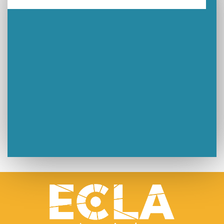
Un week-end placé sous le signe du souvenir et de l’émotion
Le Carnavélo 2025 a illuminé Lons-le-Saunier !
Travaux de raccordement de la nouvelle conduite d’eau à Lons-le-Saunier
La passerelle de la Guiche du Parc des Bains a été inaugurée
Retour sur le Championnat Régional BFC de Para VTT Adapté