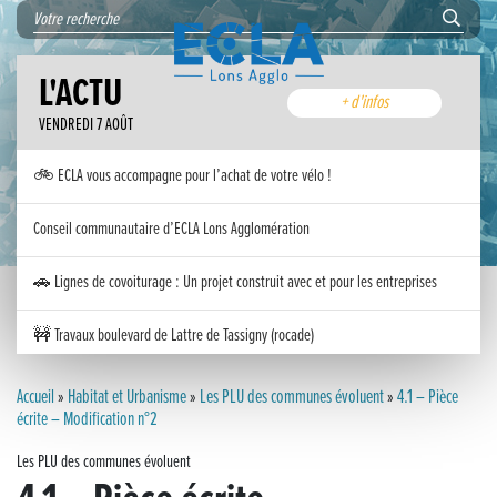
L'ACTU
+ d'infos
VENDREDI 7 AOÛT
🚲 ECLA vous accompagne pour l’achat de votre vélo !
Conseil communautaire d’ECLA Lons Agglomération
🚗 Lignes de covoiturage : Un projet construit avec et pour les entreprises
🚧 Travaux boulevard de Lattre de Tassigny (rocade)
Inauguration nouvelle station d’épuration (STEP) de Trenal
Accueil
»
Habitat et Urbanisme
»
Les PLU des communes évoluent
»
4.1 – Pièce
écrite – Modification n°2
Festival des solutions écologiques 2026
Les PLU des communes évoluent
Meilleurs voeux 2026