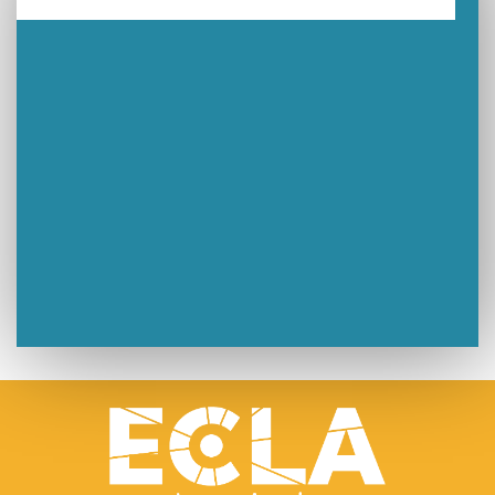
Un week-end placé sous le signe du souvenir et de l’émotion
Le Carnavélo 2025 a illuminé Lons-le-Saunier !
Travaux de raccordement de la nouvelle conduite d’eau à Lons-le-Saunier
La passerelle de la Guiche du Parc des Bains a été inaugurée
Retour sur le Championnat Régional BFC de Para VTT Adapté