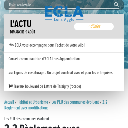
L'ACTU
+ d'infos
DIMANCHE 9 AOÛT
🚲 ECLA vous accompagne pour l’achat de votre vélo !
Conseil communautaire d’ECLA Lons Agglomération
🚗 Lignes de covoiturage : Un projet construit avec et pour les entreprises
🚧 Travaux boulevard de Lattre de Tassigny (rocade)
Inauguration nouvelle station d’épuration (STEP) de Trenal
Accueil
»
Habitat et Urbanisme
»
Les PLU des communes évoluent
»
2.2
Règlement avec modifications
Festival des solutions écologiques 2026
Les PLU des communes évoluent
Meilleurs voeux 2026