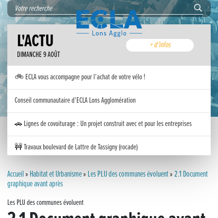
L'ACTU
+ d'infos
DIMANCHE 9 AOÛT
🚲 ECLA vous accompagne pour l’achat de votre vélo !
Conseil communautaire d’ECLA Lons Agglomération
🚗 Lignes de covoiturage : Un projet construit avec et pour les entreprises
🚧 Travaux boulevard de Lattre de Tassigny (rocade)
Inauguration nouvelle station d’épuration (STEP) de Trenal
Accueil
»
Habitat et Urbanisme
»
Les PLU des communes évoluent
»
2.1 Document
graphique avant après
Festival des solutions écologiques 2026
Les PLU des communes évoluent
Meilleurs voeux 2026