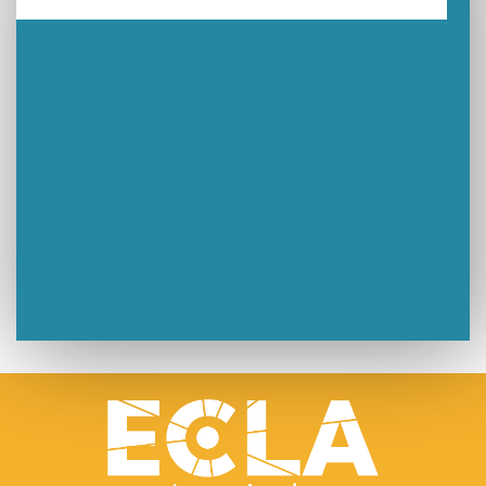
Un week-end placé sous le signe du souvenir et de l’émotion
Le Carnavélo 2025 a illuminé Lons-le-Saunier !
Travaux de raccordement de la nouvelle conduite d’eau à Lons-le-Saunier
La passerelle de la Guiche du Parc des Bains a été inaugurée
Retour sur le Championnat Régional BFC de Para VTT Adapté