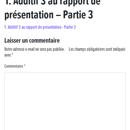
1. Additif 3 au rapport de
présentation – Partie 3
« France, une histoire d’amour », l’avant-première au Cinéma 4C !
1. Additif 3 au rapport de présentation - Partie 3
Les Saisons Baroques du Jura 2025
Laisser un commentaire
Journée nationale de la Résistance
Votre adresse e-mail ne sera pas publiée.
Les champs obligatoires sont indiqués
avec
Dernier coup de pédale pour la Cyclosportive
*
Commentaire
*
Cyclosportive de La Vache qui rit : édition 2025
Musique dans la rue !
Retour sur la 5e édition du Tournoi Foot Civisme
Carton plein pour la Jog’in Music
Victoire pour Lons-le-Saunier !