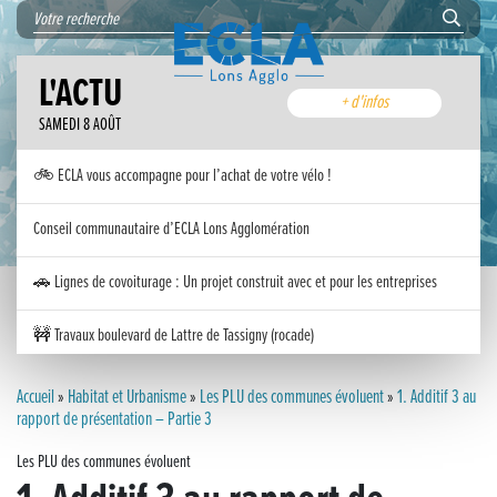
L'ACTU
+ d'infos
SAMEDI 8 AOÛT
🚲 ECLA vous accompagne pour l’achat de votre vélo !
Conseil communautaire d’ECLA Lons Agglomération
🚗 Lignes de covoiturage : Un projet construit avec et pour les entreprises
🚧 Travaux boulevard de Lattre de Tassigny (rocade)
Inauguration nouvelle station d’épuration (STEP) de Trenal
Accueil
»
Habitat et Urbanisme
»
Les PLU des communes évoluent
»
1. Additif 3 au
rapport de présentation – Partie 3
Festival des solutions écologiques 2026
Les PLU des communes évoluent
Meilleurs voeux 2026