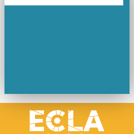
Un week-end placé sous le signe du souvenir et de l’émotion
Le Carnavélo 2025 a illuminé Lons-le-Saunier !
Travaux de raccordement de la nouvelle conduite d’eau à Lons-le-Saunier
La passerelle de la Guiche du Parc des Bains a été inaugurée
Retour sur le Championnat Régional BFC de Para VTT Adapté