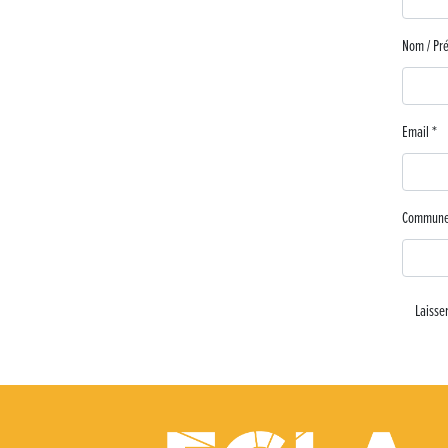
Nom / P
Email
*
Commun