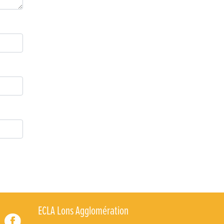
Retour sur la 5e édition du Tournoi Foot Civisme
Carton plein pour la Jog’in Music
Victoire pour Lons-le-Saunier !
Lutter contre la prolifération du moustique tigre sur
le territoire d’ECLA
Une belle journée de découverte pour les élèves de
Poligny !
Nouvelle signalétique rue Pasteur pour la
Médiathèque Cinéma 4C
Summer Camp NBA Basketball School à Lons-le-
Saunier !
🇫🇷✨ Cérémonie de la Victoire du 8 mai
🧗‍♂️ Open d’escalade
ECLA Lons Agglomération
BOCA no BECO pour le lancement du Couleurs Jazz