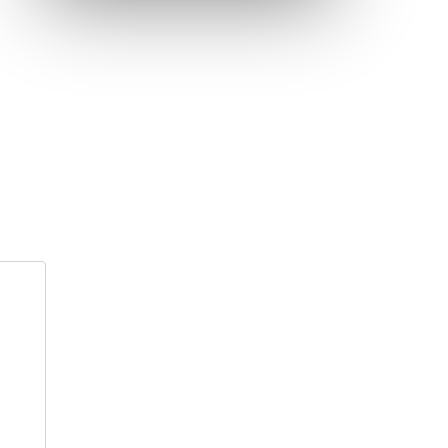
Inauguration nouvelle station d’épuration (STEP) de
Trenal
Festival des solutions écologiques 2026
Meilleurs voeux 2026
« France, une histoire d’amour », l’avant-première
au Cinéma 4C !
Les Saisons Baroques du Jura 2025
Journée nationale de la Résistance
Dernier coup de pédale pour la Cyclosportive
Cyclosportive de La Vache qui rit : édition 2025
Musique dans la rue !