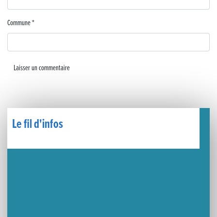
🧗‍♂️ Open d’escalade
Commune
*
BOCA no BECO pour le lancement du Couleurs Jazz Festival !
Concours Hippique de Saut d’Obstacles
Une visite pleine de saveurs à La Ferme du Coq Bressan à Courlaoux !
Un week-end placé sous le signe du souvenir et de l’émotion
Le Carnavélo 2025 a illuminé Lons-le-Saunier !
Le fil d'infos
Travaux de raccordement de la nouvelle conduite d’eau à Lons-le-Saunier
La passerelle de la Guiche du Parc des Bains a été inaugurée
Retour sur le Championnat Régional BFC de Para VTT Adapté