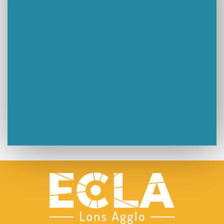
Musique dans la rue !
Retour sur la 5e édition du Tournoi Foot Civisme
Carton plein pour la Jog’in Music
Victoire pour Lons-le-Saunier !
Lutter contre la prolifération du moustique tigre sur le territoire d’ECLA
Une belle journée de découverte pour les élèves de Poligny !
Nouvelle signalétique rue Pasteur pour la Médiathèque Cinéma 4C
Summer Camp NBA Basketball School à Lons-le-Saunier !
🇫🇷✨ Cérémonie de la Victoire du 8 mai