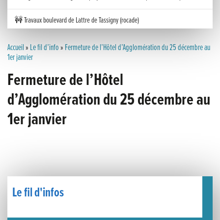
🚧 Travaux boulevard de Lattre de Tassigny (rocade)
Inauguration nouvelle station d’épuration (STEP) de Trenal
Accueil
»
Le fil d’info
»
Fermeture de l’Hôtel d’Agglomération du 25 décembre au
1er janvier
Festival des solutions écologiques 2026
Fermeture de l’Hôtel
Meilleurs voeux 2026
d’Agglomération du 25 décembre au
1er janvier
« France, une histoire d’amour », l’avant-première au Cinéma 4C !
Les Saisons Baroques du Jura 2025
Journée nationale de la Résistance
Dernier coup de pédale pour la Cyclosportive
Le fil d'infos
Cyclosportive de La Vache qui rit : édition 2025