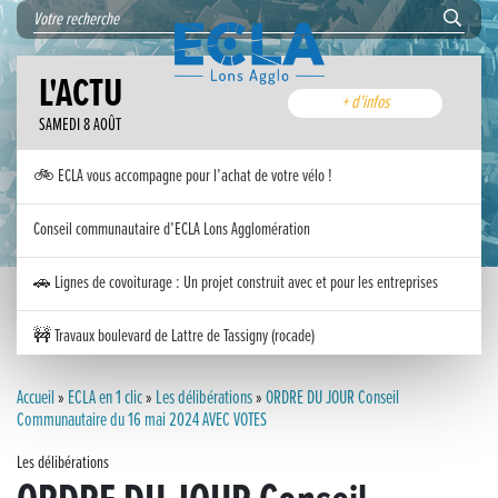
L'ACTU
+ d'infos
SAMEDI 8 AOÛT
🚲 ECLA vous accompagne pour l’achat de votre vélo !
Conseil communautaire d’ECLA Lons Agglomération
🚗 Lignes de covoiturage : Un projet construit avec et pour les entreprises
🚧 Travaux boulevard de Lattre de Tassigny (rocade)
Inauguration nouvelle station d’épuration (STEP) de Trenal
Accueil
»
ECLA en 1 clic
»
Les délibérations
»
ORDRE DU JOUR Conseil
Communautaire du 16 mai 2024 AVEC VOTES
Festival des solutions écologiques 2026
Les délibérations
Meilleurs voeux 2026