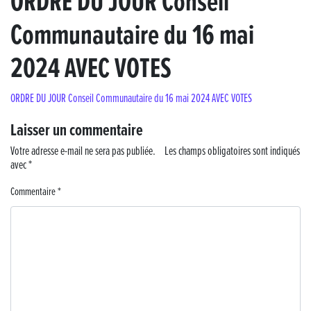
ORDRE DU JOUR Conseil
Communautaire du 16 mai
« France, une histoire d’amour », l’avant-première au Cinéma 4C !
2024 AVEC VOTES
Les Saisons Baroques du Jura 2025
ORDRE DU JOUR Conseil Communautaire du 16 mai 2024 AVEC VOTES
Journée nationale de la Résistance
Laisser un commentaire
Dernier coup de pédale pour la Cyclosportive
Votre adresse e-mail ne sera pas publiée.
Les champs obligatoires sont indiqués
avec
Cyclosportive de La Vache qui rit : édition 2025
*
Commentaire
*
Musique dans la rue !
Retour sur la 5e édition du Tournoi Foot Civisme
Carton plein pour la Jog’in Music
Victoire pour Lons-le-Saunier !