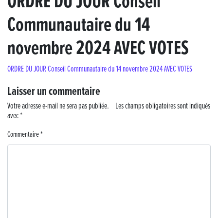
ORDRE DU JOUR Conseil
Communautaire du 14
« France, une histoire d’amour », l’avant-première au Cinéma 4C !
novembre 2024 AVEC VOTES
Les Saisons Baroques du Jura 2025
ORDRE DU JOUR Conseil Communautaire du 14 novembre 2024 AVEC VOTES
Journée nationale de la Résistance
Laisser un commentaire
Dernier coup de pédale pour la Cyclosportive
Votre adresse e-mail ne sera pas publiée.
Les champs obligatoires sont indiqués
avec
Cyclosportive de La Vache qui rit : édition 2025
*
Commentaire
*
Musique dans la rue !
Retour sur la 5e édition du Tournoi Foot Civisme
Carton plein pour la Jog’in Music
Victoire pour Lons-le-Saunier !