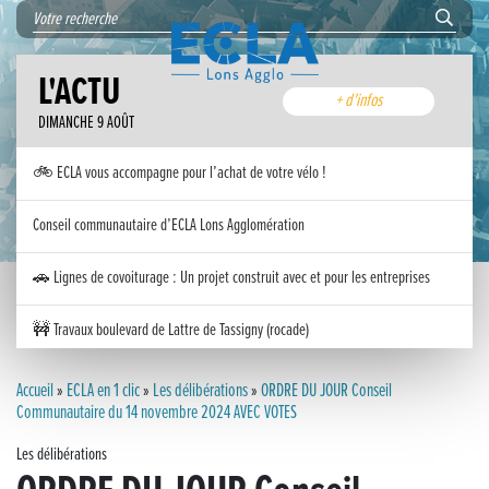
L'ACTU
+ d'infos
DIMANCHE 9 AOÛT
🚲 ECLA vous accompagne pour l’achat de votre vélo !
Conseil communautaire d’ECLA Lons Agglomération
🚗 Lignes de covoiturage : Un projet construit avec et pour les entreprises
🚧 Travaux boulevard de Lattre de Tassigny (rocade)
Inauguration nouvelle station d’épuration (STEP) de Trenal
Accueil
»
ECLA en 1 clic
»
Les délibérations
»
ORDRE DU JOUR Conseil
Communautaire du 14 novembre 2024 AVEC VOTES
Festival des solutions écologiques 2026
Les délibérations
Meilleurs voeux 2026