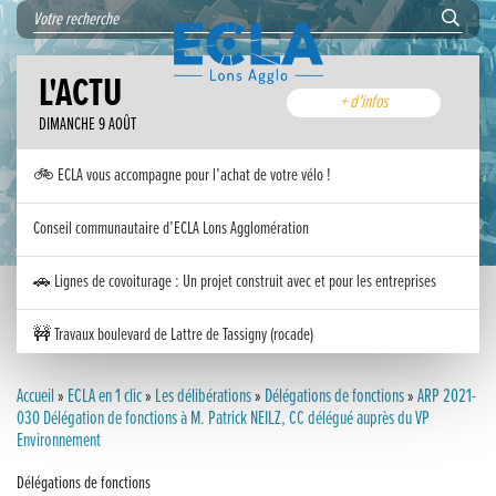
L'ACTU
+ d'infos
DIMANCHE 9 AOÛT
🚲 ECLA vous accompagne pour l’achat de votre vélo !
Conseil communautaire d’ECLA Lons Agglomération
🚗 Lignes de covoiturage : Un projet construit avec et pour les entreprises
🚧 Travaux boulevard de Lattre de Tassigny (rocade)
Inauguration nouvelle station d’épuration (STEP) de Trenal
Accueil
»
ECLA en 1 clic
»
Les délibérations
»
Délégations de fonctions
»
ARP 2021-
030 Délégation de fonctions à M. Patrick NEILZ, CC délégué auprès du VP
Environnement
Festival des solutions écologiques 2026
Délégations de fonctions
Meilleurs voeux 2026