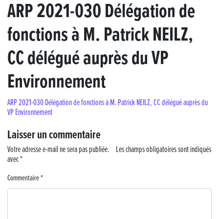
ARP 2021-030 Délégation de
« France, une histoire d’amour », l’avant-première au Cinéma 4C !
fonctions à M. Patrick NEILZ,
Les Saisons Baroques du Jura 2025
CC délégué auprès du VP
Journée nationale de la Résistance
Environnement
Dernier coup de pédale pour la Cyclosportive
ARP 2021-030 Délégation de fonctions à M. Patrick NEILZ, CC délégué auprès du
VP Environnement
Cyclosportive de La Vache qui rit : édition 2025
Laisser un commentaire
Musique dans la rue !
Votre adresse e-mail ne sera pas publiée.
Les champs obligatoires sont indiqués
avec
*
Retour sur la 5e édition du Tournoi Foot Civisme
Commentaire
*
Carton plein pour la Jog’in Music
Victoire pour Lons-le-Saunier !