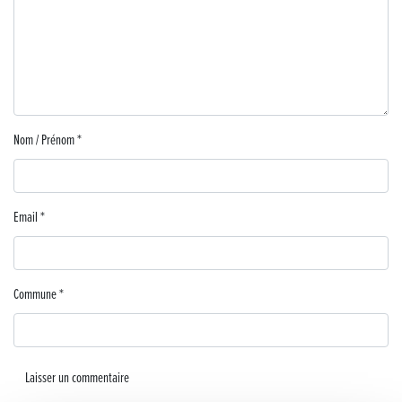
Lutter contre la prolifération du moustique tigre sur le territoire d’ECLA
Une belle journée de découverte pour les élèves de Poligny !
Nouvelle signalétique rue Pasteur pour la Médiathèque Cinéma 4C
Nom / Prénom
*
Summer Camp NBA Basketball School à Lons-le-Saunier !
🇫🇷✨ Cérémonie de la Victoire du 8 mai
Email
*
🧗‍♂️ Open d’escalade
BOCA no BECO pour le lancement du Couleurs Jazz Festival !
Commune
*
Concours Hippique de Saut d’Obstacles
Une visite pleine de saveurs à La Ferme du Coq Bressan à Courlaoux !