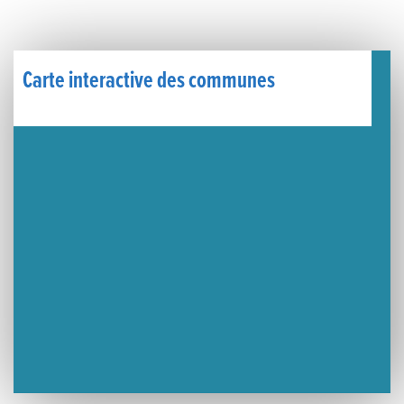
Un week-end placé sous le signe du souvenir et de l’émotion
Le Carnavélo 2025 a illuminé Lons-le-Saunier !
Carte interactive des communes
Travaux de raccordement de la nouvelle conduite d’eau à Lons-le-Saunier
La passerelle de la Guiche du Parc des Bains a été inaugurée
Retour sur le Championnat Régional BFC de Para VTT Adapté