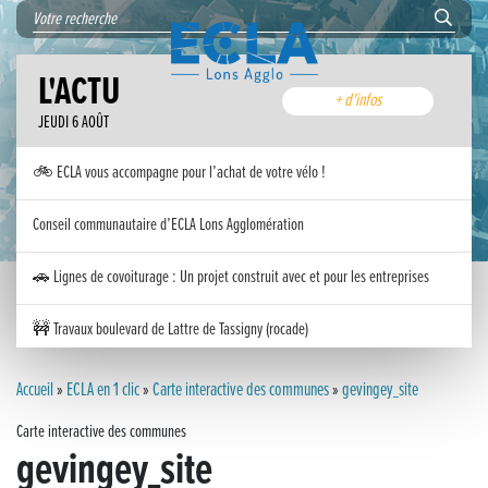
L'ACTU
+ d'infos
JEUDI 6 AOÛT
🚲 ECLA vous accompagne pour l’achat de votre vélo !
Conseil communautaire d’ECLA Lons Agglomération
🚗 Lignes de covoiturage : Un projet construit avec et pour les entreprises
🚧 Travaux boulevard de Lattre de Tassigny (rocade)
Inauguration nouvelle station d’épuration (STEP) de Trenal
Accueil
»
ECLA en 1 clic
»
Carte interactive des communes
»
gevingey_site
Carte interactive des communes
Festival des solutions écologiques 2026
gevingey_site
Meilleurs voeux 2026