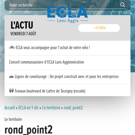
L'ACTU
+ d'infos
VENDREDI 7 AOÛT
🚲 ECLA vous accompagne pour l’achat de votre vélo !
Conseil communautaire d’ECLA Lons Agglomération
🚗 Lignes de covoiturage : Un projet construit avec et pour les entreprises
🚧 Travaux boulevard de Lattre de Tassigny (rocade)
Inauguration nouvelle station d’épuration (STEP) de Trenal
Accueil
»
ECLA en 1 clic
»
Le territoire
»
rond_point2
Le territoire
Festival des solutions écologiques 2026
rond_point2
Meilleurs voeux 2026