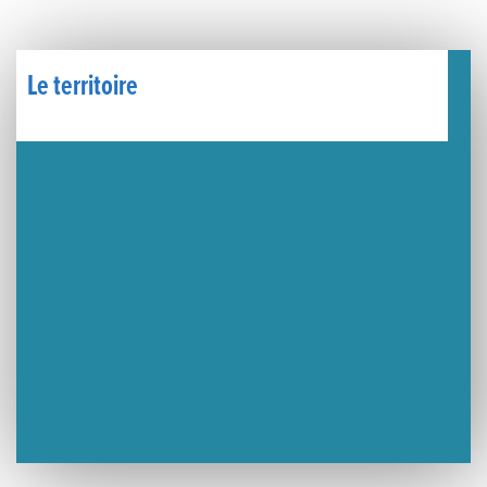
Un week-end placé sous le signe du souvenir et de l’émotion
Le Carnavélo 2025 a illuminé Lons-le-Saunier !
Le territoire
Travaux de raccordement de la nouvelle conduite d’eau à Lons-le-Saunier
La passerelle de la Guiche du Parc des Bains a été inaugurée
Retour sur le Championnat Régional BFC de Para VTT Adapté