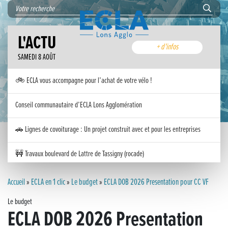
L'ACTU
+ d'infos
SAMEDI 8 AOÛT
🚲 ECLA vous accompagne pour l’achat de votre vélo !
Conseil communautaire d’ECLA Lons Agglomération
🚗 Lignes de covoiturage : Un projet construit avec et pour les entreprises
🚧 Travaux boulevard de Lattre de Tassigny (rocade)
Inauguration nouvelle station d’épuration (STEP) de Trenal
Accueil
»
ECLA en 1 clic
»
Le budget
»
ECLA DOB 2026 Presentation pour CC VF
Le budget
Festival des solutions écologiques 2026
ECLA DOB 2026 Presentation
Meilleurs voeux 2026