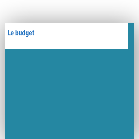
Un week-end placé sous le signe du souvenir et de l’émotion
Le Carnavélo 2025 a illuminé Lons-le-Saunier !
Le budget
Travaux de raccordement de la nouvelle conduite d’eau à Lons-le-Saunier
La passerelle de la Guiche du Parc des Bains a été inaugurée
Retour sur le Championnat Régional BFC de Para VTT Adapté