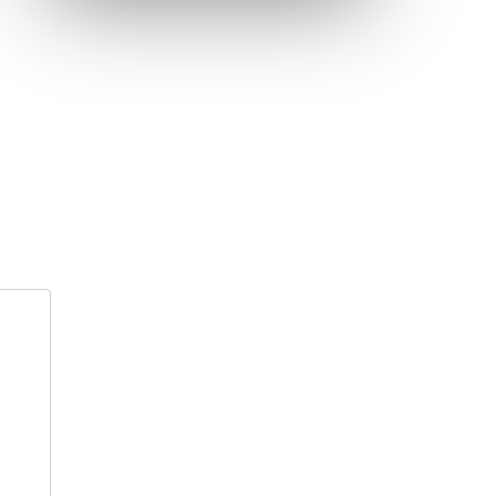
Inauguration nouvelle station d’épuration (STEP) de
Trenal
Festival des solutions écologiques 2026
Meilleurs voeux 2026
« France, une histoire d’amour », l’avant-première
au Cinéma 4C !
Les Saisons Baroques du Jura 2025
Journée nationale de la Résistance
Dernier coup de pédale pour la Cyclosportive
Cyclosportive de La Vache qui rit : édition 2025
Musique dans la rue !