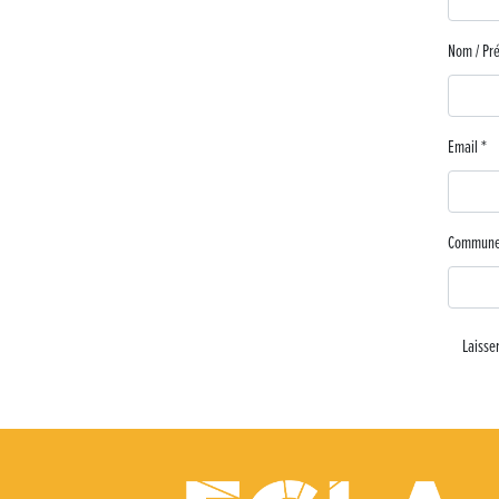
Nom / P
Email
*
Commun