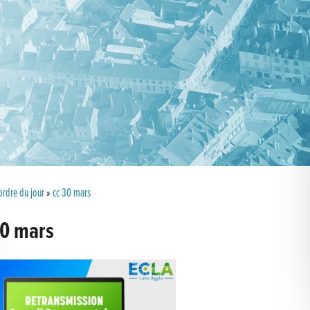
ordre du jour
»
cc 30 mars
30 mars