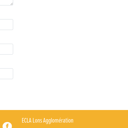
Retour sur la 5e édition du Tournoi Foot Civisme
Carton plein pour la Jog’in Music
Victoire pour Lons-le-Saunier !
Lutter contre la prolifération du moustique tigre sur
le territoire d’ECLA
Une belle journée de découverte pour les élèves de
Poligny !
Nouvelle signalétique rue Pasteur pour la
Médiathèque Cinéma 4C
Summer Camp NBA Basketball School à Lons-le-
Saunier !
🇫🇷✨ Cérémonie de la Victoire du 8 mai
🧗‍♂️ Open d’escalade
ECLA Lons Agglomération
BOCA no BECO pour le lancement du Couleurs Jazz