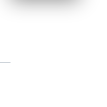
Inauguration nouvelle station d’épuration (STEP) de
Trenal
Festival des solutions écologiques 2026
Meilleurs voeux 2026
« France, une histoire d’amour », l’avant-première
au Cinéma 4C !
Les Saisons Baroques du Jura 2025
Journée nationale de la Résistance
Dernier coup de pédale pour la Cyclosportive
Cyclosportive de La Vache qui rit : édition 2025
Musique dans la rue !