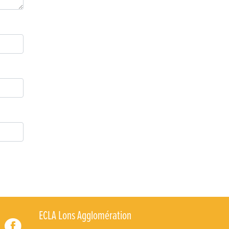
Retour sur la 5e édition du Tournoi Foot Civisme
Carton plein pour la Jog’in Music
Victoire pour Lons-le-Saunier !
Lutter contre la prolifération du moustique tigre sur
le territoire d’ECLA
Une belle journée de découverte pour les élèves de
Poligny !
Nouvelle signalétique rue Pasteur pour la
Médiathèque Cinéma 4C
Summer Camp NBA Basketball School à Lons-le-
Saunier !
🇫🇷✨ Cérémonie de la Victoire du 8 mai
🧗‍♂️ Open d’escalade
ECLA Lons Agglomération
BOCA no BECO pour le lancement du Couleurs Jazz