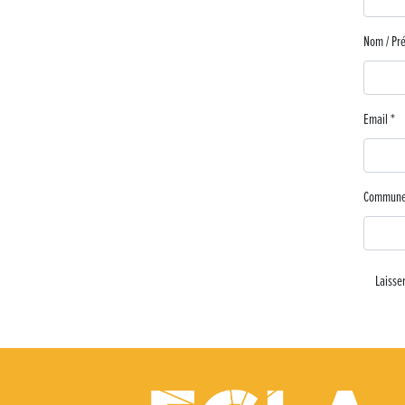
Nom / P
Email
*
Commun