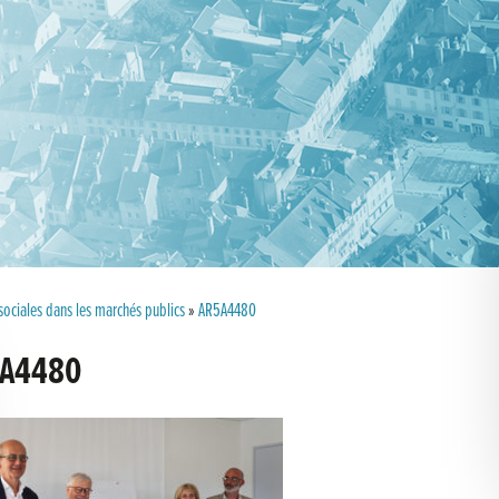
 sociales dans les marchés publics
»
AR5A4480
A4480