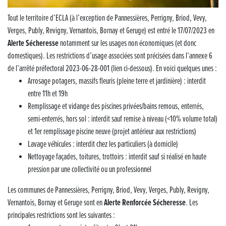
Musique dans la rue !
Tout le territoire d’ECLA (à l’exception de Pannessières, Perrigny, Briod, Vevy,
Verges, Publy, Revigny, Vernantois, Bornay et Geruge) est entré le 17/07/2023 en
Retour sur la 5e édition du Tournoi Foot Civisme
Alerte Sécheresse
notamment sur les usages non économiques (et donc
domestiques). Les restrictions d’usage associées sont précisées dans l’annexe 6
Carton plein pour la Jog’in Music
de l’arrêté préfectoral 2023-06-28-001 (lien ci-dessous). En voici quelques unes :
Arrosage potagers, massifs fleuris (pleine terre et jardinière) : interdit
Victoire pour Lons-le-Saunier !
entre 11h et 19h
Remplissage et vidange des piscines privées/bains remous, enterrés,
Lutter contre la prolifération du moustique tigre sur le territoire d’ECLA
semi-enterrés, hors sol : interdit sauf remise à niveau (<10% volume total)
et 1er remplissage piscine neuve (projet antérieur aux restrictions)
Une belle journée de découverte pour les élèves de Poligny !
Lavage véhicules : interdit chez les particuliers (à domicile)
Nettoyage façades, toitures, trottoirs : interdit sauf si réalisé en haute
Nouvelle signalétique rue Pasteur pour la Médiathèque Cinéma 4C
pression par une collectivité ou un professionnel
Summer Camp NBA Basketball School à Lons-le-Saunier !
Les communes de Pannessières, Perrigny, Briod, Vevy, Verges, Publy, Revigny,
Vernantois, Bornay et Geruge sont en
Alerte Renforcée Sécheresse
. Les
🇫🇷✨ Cérémonie de la Victoire du 8 mai
principales restrictions sont les suivantes :