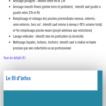
Arrosage potagers : interdit entre 9h et 21h
🧗‍♂️ Open d’escalade
Arrosage massifs fleuris (pleine terre et jardinière) : interdit sauf goutte à
goutte entre 21h et 9h
BOCA no BECO pour le lancement du Couleurs Jazz Festival !
Remplissage et vidange des piscines privées/bains remous, enterrés,
semi-enterrés, hors sol : interdit sauf remise à niveau (<10% volume total)
Concours Hippique de Saut d’Obstacles
et 1er remplissage piscine neuve (projet antérieur aux restrictions)
Une visite pleine de saveurs à La Ferme du Coq Bressan à Courlaoux !
Lavage véhicules : interdit chez les particuliers (à domicile)
Nettoyage façades, toitures, trottoirs: interdit sauf si réalisé en haute
Un week-end placé sous le signe du souvenir et de l’émotion
pression par une collectivité ou un professionnel
Tous les détails ICI
Le Carnavélo 2025 a illuminé Lons-le-Saunier !
Travaux de raccordement de la nouvelle conduite d’eau à Lons-le-Saunier
Le fil d'infos
La passerelle de la Guiche du Parc des Bains a été inaugurée
Retour sur le Championnat Régional BFC de Para VTT Adapté