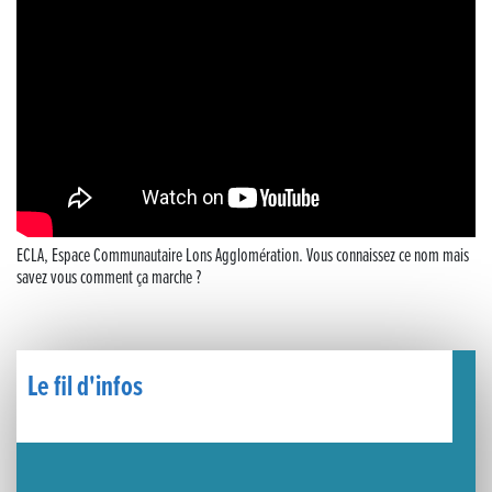
Musique dans la rue !
Retour sur la 5e édition du Tournoi Foot Civisme
Carton plein pour la Jog’in Music
Victoire pour Lons-le-Saunier !
Lutter contre la prolifération du moustique tigre sur le territoire d’ECLA
ECLA, Espace Communautaire Lons Agglomération. Vous connaissez ce nom mais
savez vous comment ça marche ?
Une belle journée de découverte pour les élèves de Poligny !
Nouvelle signalétique rue Pasteur pour la Médiathèque Cinéma 4C
Le fil d'infos
Summer Camp NBA Basketball School à Lons-le-Saunier !
🇫🇷✨ Cérémonie de la Victoire du 8 mai