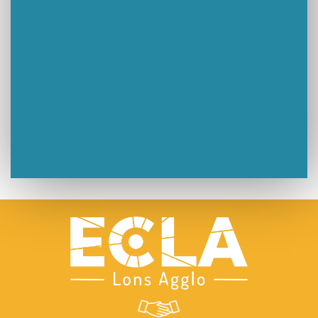
🧗‍♂️ Open d’escalade
BOCA no BECO pour le lancement du Couleurs Jazz Festival !
Concours Hippique de Saut d’Obstacles
Une visite pleine de saveurs à La Ferme du Coq Bressan à Courlaoux !
Un week-end placé sous le signe du souvenir et de l’émotion
Le Carnavélo 2025 a illuminé Lons-le-Saunier !
Travaux de raccordement de la nouvelle conduite d’eau à Lons-le-Saunier
La passerelle de la Guiche du Parc des Bains a été inaugurée
Retour sur le Championnat Régional BFC de Para VTT Adapté